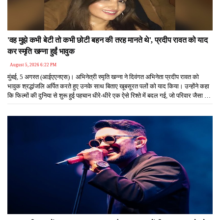
'वह मुझे कभी बेटी तो कभी छोटी बहन की तरह मानते थे', प्रदीप रावत को याद
कर स्मृति खन्ना हुईं भावुक
August 5, 2026 6:22 PM
मुंबई, 5 अगस्त (आईएएनएस)। अभिनेत्री स्मृति खन्ना ने दिवंगत अभिनेता प्रदीप रावत को
भावुक श्रद्धांजलि अर्पित करते हुए उनके साथ बिताए खूबसूरत पलों को याद किया। उन्होंने कहा
कि फिल्मों की दुनिया से शुरू हुई पहचान धीरे-धीरे एक ऐसे रिश्ते में बदल गई, जो परिवार जैसा बन
गया था। वह हमेशा उन्हें अपने परिवार का हिस्सा मानते थे और हर कदम पर उनका हौसला बढ़ाते
थे।