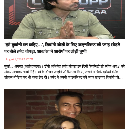
'इसे कुर्बानी मत कहिए…', शिवांगी जोशी के लिए फाइनलिस्ट की जगह छोड़ने
पर बोले हर्षद चोपड़ा, आकांक्षा ने आरोपों पर तोड़ी चुप्पी
August 5, 2026 7:27 PM
मुंबई, 5 अगस्त (आईएएनएस)। टीवी अभिनेता हर्षद चोपड़ा इन दिनों रियलिटी शो 'लॉक अप 2' को
लेकर लगातार चर्चा में हैं। शो के दौरान उन्होंने जो फैसला लिया, उसने न सिर्फ दर्शकों बल्कि
सोशल मीडिया पर भी बहस छेड़ दी। हर्षद ने अपनी फाइनलिस्ट की जगह छोड़कर शिवांगी जोशी
को पहला फाइनलिस्ट बनने का मौका दिया। इस फैसले के बाद जहां कुछ लोगों ने उनकी दोस्ती
की जमकर तारीफ की, वहीं कई लोगों ने शिवांगी को ट्रोल करना शुरू कर दिया।