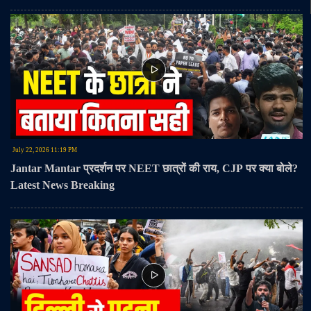
आयोजन में पहुंचे और सनातन परंपरा के अनुसार गुरु पूर्णिमा का पर्व मनाया।#GuruPurnima
#Varanasi #GuruDiksha #PatalpuriMath #MahantBalakdas #ReligiousHarmony
#Sanatan #UttarPradesh
July 22, 2026 11:19 PM
Jantar Mantar प्रदर्शन पर NEET छात्रों की राय, CJP पर क्या बोले?
Latest News Breaking