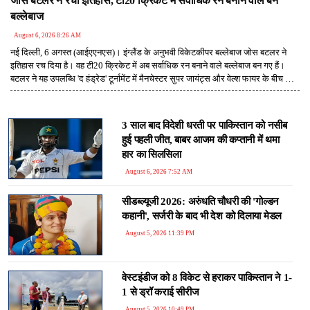
जोस बटलर ने रचा इतिहास, टी20 क्रिकेट में सर्वाधिक रन बनाने वाले बने
बल्लेबाज
August 6, 2026 8:26 AM
नई दिल्ली, 6 अगस्त (आईएएनएस)। इंग्लैंड के अनुभवी विकेटकीपर बल्लेबाज जोस बटलर ने
इतिहास रच दिया है। वह टी20 क्रिकेट में अब सर्वाधिक रन बनाने वाले बल्लेबाज बन गए हैं।
बटलर ने यह उपलब्धि 'द हंड्रेड' टूर्नामेंट में मैनचेस्टर सुपर जायंट्स और वेल्श फायर के बीच खेले
गए मुकाबले में हासिल की।
3 साल बाद विदेशी धरती पर पाकिस्तान को नसीब
हुई पहली जीत, बाबर आजम की कप्तानी में थमा
हार का सिलसिला
August 6, 2026 7:52 AM
सीडब्ल्यूजी 2026: अरुंधति चौधरी की 'गोल्डन
कहानी', सर्जरी के बाद भी देश को दिलाया मेडल
August 5, 2026 11:39 PM
वेस्टइंडीज को 8 विकेट से हराकर पाकिस्तान ने 1-
1 से ड्रॉ कराई सीरीज
August 5, 2026 10:49 PM