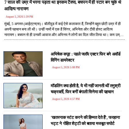
7 साल की उम्र में भरना पड़ता था इनकम टैक्स, बचपन में ही स्टार बन चुके थे
आदित्य नारायण
August 5, 2026 5:39 PM
मुंबई, 5 अगस्त (आईएएनएस)। बॉलीवुड में कई ऐसे कलाकार हैं, जिन्होंने बहुत छोटी उम्र में ही
अपनी पहचान बना ली थी। उन्हीं नामों में एक हैं सिंगर, अभिनेता और टीवी होस्ट आदित्य
नारायण। बचपन से ही उनकी आवाज और अभिनय ने लोगों का दिल जीत लिया था। कम उम्र में
मिली लोकप्रियता ने उन्हें घर-घर में पहचान दिलाई, लेकिन इसके साथ जिम्मेदारियां भी उतनी ही
जल्दी उनके जीवन में आ गईं। एक इंटरव्यू में आदित्य ने बताया था कि उन्हें महज 7 साल की उम्र
में इनकम टैक्स तक भरना पड़ता था। यह बात सुनकर हर कोई हैरान रह गया, क्योंकि जिस उम्र
अभिषेक कपूर : पहले फ्लॉप एक्टर फिर बने अवॉर्ड
में बच्चे स्कूल और खेलकूद में व्यस्त रहते हैं, उस उम्र में आदित्य पेशेवर कलाकार बन चुके थे।
विनिंग डायरेक्टर
August 5, 2026 5:08 PM
मॉडलिंग क्या होती है, ये भी नहीं जानती थीं तनुश्री
चक्रवर्ती, फिर बनीं बंगाली सिनेमा की पहचान
August 5, 2026 4:57 PM
'खतरनाक स्टंट करने की हिम्मत देते हैं', फरहाना
भट्ट ने रोहित शेट्टी को बताया मजबूत सपोर्ट