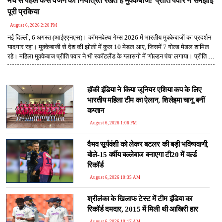
मैच से पहले कैसे वजन को नियंत्रित रखते हैं मुक्केबाज? प्रीति पवार ने समझाई
पूरी प्रकिया
August 6, 2026 2:20 PM
नई दिल्ली, 6 अगस्त (आईएएनएस)। कॉमनवेल्थ गेम्स 2026 में भारतीय मुक्केबाजों का प्रदर्शन
यादगार रहा। मुक्केबाजी से देश की झोली में कुल 10 मेडल आए, जिसमें 7 गोल्ड मेडल शामिल
रहे। महिला मुक्केबाज प्रीति पवार ने भी स्कॉटलैंड के ग्लासगो में 'गोल्डन पंच' लगाया। प्रीति ने
बताया कि उनके गोल्ड मेडल जीतकर आने पर पूरा परिवार काफी खुश है।
हॉकी इंडिया ने किया जूनियर एशिया कप के लिए
भारतीय महिला टीम का ऐलान, शिलेइमा चानू बनीं
कप्तान
August 6, 2026 1:06 PM
वैभव सूर्यवंशी को लेकर बटलर की बड़ी भविष्यवाणी,
बोले-15 वर्षीय बल्लेबाज बनाएगा टी20 में वर्ल्ड
रिकॉर्ड
August 6, 2026 10:35 AM
श्रीलंका के खिलाफ टेस्ट में टीम इंडिया का
रिकॉर्ड दमदार, 2015 में मिली थी आखिरी हार
August 6, 2026 10:17 AM