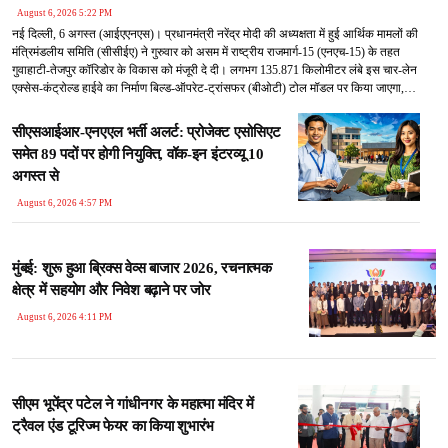
August 6, 2026 5:22 PM
नई दिल्ली, 6 अगस्त (आईएएनएस)। प्रधानमंत्री नरेंद्र मोदी की अध्यक्षता में हुई आर्थिक मामलों की
मंत्रिमंडलीय समिति (सीसीईए) ने गुरुवार को असम में राष्ट्रीय राजमार्ग-15 (एनएच-15) के तहत
गुवाहाटी-तेजपुर कॉरिडोर के विकास को मंजूरी दे दी। लगभग 135.871 किलोमीटर लंबे इस चार-लेन
एक्सेस-कंट्रोल्ड हाईवे का निर्माण बिल्ड-ऑपरेट-ट्रांसफर (बीओटी) टोल मॉडल पर किया जाएगा,
जिस पर कुल 8,970.20 करोड़ रुपए का निवेश किया जाएगा।
सीएसआईआर-एनएएल भर्ती अलर्ट: प्रोजेक्ट एसोसिएट
समेत 89 पदों पर होगी नियुक्ति, वॉक-इन इंटरव्यू 10
अगस्त से
August 6, 2026 4:57 PM
मुंबई: शुरू हुआ ब्रिक्स वेव्स बाजार 2026, रचनात्मक
क्षेत्र में सहयोग और निवेश बढ़ाने पर जोर
August 6, 2026 4:11 PM
सीएम भूपेंद्र पटेल ने गांधीनगर के महात्मा मंदिर में
ट्रैवल एंड टूरिज्म फेयर का किया शुभारंभ