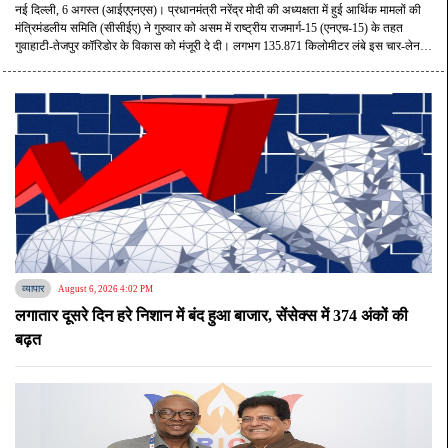
मंजूरी
नई दिल्ली, 6 अगस्त (आईएएनएस)। प्रधानमंत्री नरेंद्र मोदी की अध्यक्षता में हुई आर्थिक मामलों की
मंत्रिमंडलीय समिति (सीसीईए) ने गुरुवार को असम में राष्ट्रीय राजमार्ग-15 (एनएच-15) के तहत
गुवाहाटी-तेजपुर कॉरिडोर के विकास को मंजूरी दे दी। लगभग 135.871 किलोमीटर लंबे इस चार-लेन
एक्सेस-कंट्रोल्ड हाईवे का निर्माण बिल्ड-ऑपरेट-ट्रांसफर (बीओटी) टोल मॉडल पर किया जाएगा, जिस
पर कुल 8,970.20 करोड़ रुपए का निवेश किया जाएगा।
व्यापार
August 6, 2026 4:02 PM
लगातार दूसरे दिन हरे निशान में बंद हुआ बाजार, सेंसेक्स में 374 अंकों की
बढ़त