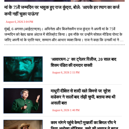
मां के 75वें जन्मदिन पर भावुक हुए राज कुंद्रा, बोले- 'आपके हर त्याग का कर्ज
कभी नहीं चुका पाऊंगा'
August 6, 2026 3:04 PM
मुंबई, 6 अगस्त (आईएएनएस)। अभिनेता और बिजनेसमैन राज कुंद्रा ने अपनी मां के 75वें
जन्मदिन को बेहद खास अंदाज में सेलिब्रेट किया। इस मौके पर उन्होंने सोशल मीडिया पोस्ट के
जरिए अपनी मां के प्रति प्यार, सम्मान और आभार व्यक्त किया। राज ने कहा कि उनकी मां ने पूरी
जिंदगी उनके लिए जो त्याग, संघर्ष और निस्वार्थ प्रेम किया है, उसका कर्ज वह कभी नहीं चुका
सकते। वहीं, अभिनेत्री शिल्पा शेट्टी ने भी अपनी सास उषा रानी कुंद्रा को जन्मदिन की
शुभकामनाएं देते हुए उन्हें अपनी 'सबसे अच्छी दोस्त' और 'सबसे बड़ी चीयरलीडर' बताया।
'आवारापन-2' का ट्रेलर रिलीज, 20 साल बाद
शिवम पंडित की दमदार वापसी
August 6, 2026 2:15 PM
माधुरी दीक्षित से शादी वाले किस्से पर सुरेश
वाडेकर ने सालों बाद तोड़ी चुप्पी, बताया क्या थी
असली बात
August 6, 2026 1:40 PM
काम मांगने पहुंचे केष्टो मुखर्जी का बिमल रॉय ने
लिया अनोखा ऑडिशन, कुत्ते की आवाज ने बदल