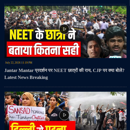
आयोजन में पहुंचे और सनातन परंपरा के अनुसार गुरु पूर्णिमा का पर्व मनाया।#GuruPurnima
#Varanasi #GuruDiksha #PatalpuriMath #MahantBalakdas #ReligiousHarmony
#Sanatan #UttarPradesh
July 22, 2026 11:19 PM
Jantar Mantar प्रदर्शन पर NEET छात्रों की राय, CJP पर क्या बोले?
Latest News Breaking