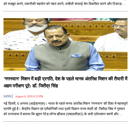
को मजबूत करने, तकनीकी सहयोग को गहरा करने, लचीली सप्लाई चेन विकसित करने और टिकाऊ
औद्योगिक विकास को बढ़ावा देने का एक अनूठा अवसर है।
'गगनयान' मिशन में बड़ी प्रगति, देश के पहले मानव अंतरिक्ष मिशन की तैयारी में
अहम परीक्षण पूरे: डॉ. जितेंद्र सिंह
|
IANS
August 6, 2026 8:33 PM
नई दिल्ली, 6 अगस्त (आईएएनएस)। भारत के पहले मानव अंतरिक्ष मिशन 'गगनयान' की दिशा में महत्वपूर्ण
प्रगति हुई है। केंद्रीय विज्ञान एवं प्रौद्योगिकी तथा पृथ्वी विज्ञान राज्य मंत्री डॉ. जितेंद्र सिंह ने गुरुवार
को राज्यसभा में बताया कि ह्यूमन रेटेड लॉन्च व्हीकल (एचएलवीएम3) के सभी प्रोपल्शन चरणों और
संरचनाओं का विकास तथा ग्राउंड टेस्टिंग सफलतापूर्वक पूरी कर ली गई है।