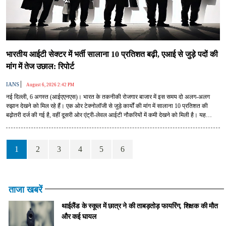
भारतीय आईटी सेक्टर में भर्ती सालाना 10 प्रतिशत बढ़ी, एआई से जुड़े पदों की
मांग में तेज उछाल: रिपोर्ट
|
IANS
August 6, 2026 2:42 PM
नई दिल्ली, 6 अगस्त (आईएएनएस)। भारत के तकनीकी रोजगार बाजार में इस समय दो अलग-अलग
रुझान देखने को मिल रहे हैं। एक ओर टेक्नोलॉजी से जुड़े कार्यों की मांग में सालाना 10 प्रतिशत की
बढ़ोतरी दर्ज की गई है, वहीं दूसरी ओर एंट्री-लेवल आईटी नौकरियों में कमी देखने को मिली है। यह
जानकारी जॉब पोर्टल फाउंडइट की एक नई रिपोर्ट में सामने आई है।
1
2
3
4
5
6
ताजा खबरें
थाईलैंड के स्कूल में छात्र ने की ताबड़तोड़ फायरिंग, शिक्षक की मौत
और कई घायल