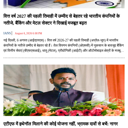
वित्त वर्ष 2027 की पहली तिमाही में उम्मीद से बेहतर रहे भारतीय कंपनियों के
नतीजे, बैंकिंग और मेटल सेक्टर ने दिखाई मजबूत बढ़त
|
IANS
August 6, 2026 6:08 PM
नई दिल्ली, 6 अगस्त (आईएएनएस)। वित्त वर्ष 2026-27 की पहली तिमाही (अप्रैल-जून) में भारतीय
कंपनियों के नतीजे उम्मीद से बेहतर रहे हैं। तेल विपणन कंपनियों (ओएमसी) में नुकसान के बावजूद बैंकिंग
एवं वित्तीय सेवाएं (बीएफएसआई), धातु (मेटल), प्रौद्योगिकी (आईटी) और ऑटोमोबाइल क्षेत्रों के मजबूत
प्रदर्शन ने कॉरपोरेट मुनाफे को सहारा दिया है। यह जानकारी ब्रोकरेज फर्म मोतीलाल ओसवाल
फाइनेंशियल सर्विसेज (एमओएफएसएल) की एक रिपोर्ट में सामने आई है।
एटीएफ में इथेनॉल मिलाने की कोई योजना नहीं, भ्रामक दावों से बचें: नागर