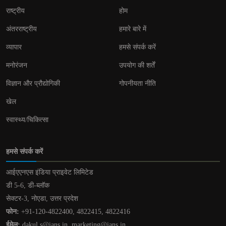
राष्ट्रीय
होम
अंतरराष्ट्रीय
हमारे बारे में
व्यापार
हमसे संपर्क करें
मनोरंजन
उपयोग की शर्तें
विज्ञान और प्रौद्योगिकी
गोपनीयता नीति
खेल
स्वास्थ्य/चिकित्सा
हमसे संपर्क करें
आईएएनएस इंडिया प्राइवेट लिमिटेड
डी 5-6, डी-ब्लॉक
सेक्टर-3, नोएडा, उत्तर प्रदेश
फोन:
+91-120-4822400, 4822415, 4822416
ईमेल:
dakul.s@ians.in, marketing@ians.in