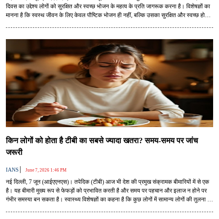
दिवस का उद्देश्य लोगों को सुरक्षित और स्वच्छ भोजन के महत्व के प्रति जागरूक करना है। विशेषज्ञों का
मानना है कि स्वस्थ जीवन के लिए केवल पौष्टिक भोजन ही नहीं, बल्कि उसका सुरक्षित और स्वच्छ होना
भी उतना ही जरूरी है। इसी अवसर पर विश्व स्वास्थ्य संगठन (डब्ल्यूएचओ) ने लोगों को खाद्य जनित
बीमारियों से बचाने के लिए पांच महत्वपूर्ण सुझाव दिए हैं।
किन लोगों को होता है टीबी का सबसे ज्यादा खतरा? समय-समय पर जांच
जरूरी
|
IANS
June 7, 2026 1:46 PM
नई दिल्ली, 7 जून (आईएएनएस)। तपेदिक (टीबी) आज भी देश की प्रमुख संक्रामक बीमारियों में से एक
है। यह बीमारी मुख्य रूप से फेफड़ों को प्रभावित करती है और समय पर पहचान और इलाज न होने पर
गंभीर समस्या बन सकता है। स्वास्थ्य विशेषज्ञों का कहना है कि कुछ लोगों में सामान्य लोगों की तुलना में
टीबी होने का खतरा अधिक होता है। ऐसे लोगों को विशेष सावधानी बरतने के साथ-साथ समय-समय पर
जांच कराते रहना चाहिए।