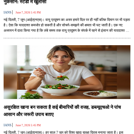
नुकसान: स्टडी में खुलासा
|
IANS
June 7, 2026 5:45 PM
नई दिल्ली, 7 जून (आईएएनएस)। वायु प्रदूषण का असर हमारे दिल पर ही नहीं बल्कि दिमाग पर भी पड़ता
है। ऐसा कि याददाश्त कमजोर हो सकती है और सोचने-समझने की क्षमता भी घट जाती है। एक नए
अध्ययन में दावा किया गया है कि लंबे समय तक वायु प्रदूषण के संपर्क में रहने से इंसान की याददाश्त और
कॉग्निटिव क्षमताओं पर गंभीर प्रभाव पड़ सकता है। शोधकर्ताओं के अनुसार, इसका असर लगभग 10 वर्ष
की प्राकृतिक उम्र बढ़ने के बराबर हो सकता है।
असुरक्षित खाना बन सकता है कई बीमारियों की वजह, डब्ल्यूएचओ ने पांच
आसान और जरूरी उपाय बताए
|
IANS
June 7, 2026 5:45 PM
नई दिल्ली, 7 जून (आईएएनएस)। हर साल 7 जून को विश्व खाद्य सुरक्षा दिवस मनाया जाता है। इस