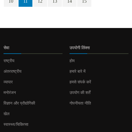
10
11
12
13
14
15
सेवा
उपयोगी लिंक्स
राष्ट्रीय
होम
अंतरराष्ट्रीय
हमारे बारे में
व्यापार
हमसे संपर्क करें
मनोरंजन
उपयोग की शर्तें
विज्ञान और प्रौद्योगिकी
गोपनीयता नीति
खेल
स्वास्थ्य/चिकित्सा