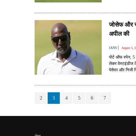
जोसेफ और सै
अपील की
|
IANS
August 5, 
पोर्ट ऑफ स्पेन, 
लेकर वेस्टइंडीज 
पेशेवर और निजी रि
विवियन रिचर्ड्स 
2
3
4
5
6
7