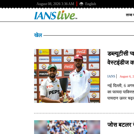
August 08, 2026 3:36 AM
English
ताजा ख
खेल
डब्ल्यूटीसी
वेस्टइंडीज 
|
IANS
August 6, 
नई दिल्ली, 6 अगस
का फायदा पाकिस्ता
पायदान ऊपर चढ़कर
जोस बटलर ने 