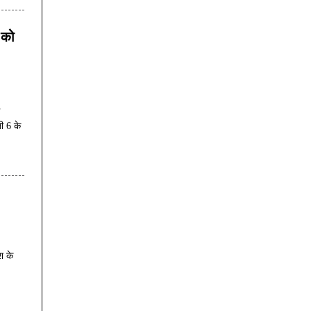
 को
ं
ी 6 के
श के