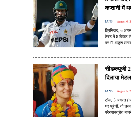
कप्तानी में
|
IANS
August 6, 
त्रिनिदाद, 6 अगस
टेस्ट में 8 विके
पर भी अंकुश लगाय
सीडब्ल्यूजी 
दिलाया मेड
|
IANS
August 5, 
टोंक, 5 अगस्त (
घर पहुंचीं, तो उ
प्रेरणास्त्रोत मा
कॉमनवेल्थ गेम्स म