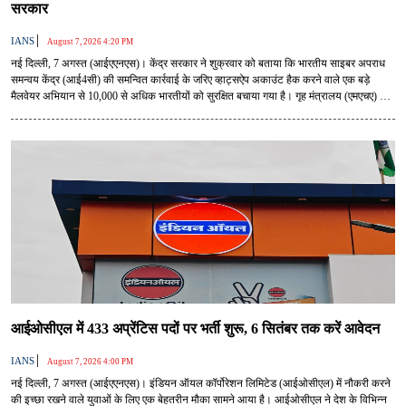
सरकार
|
IANS
August 7, 2026 4:20 PM
नई दिल्ली, 7 अगस्त (आईएएनएस)। केंद्र सरकार ने शुक्रवार को बताया कि भारतीय साइबर अपराध
समन्वय केंद्र (आई4सी) की समन्वित कार्रवाई के जरिए व्हाट्सऐप अकाउंट हैक करने वाले एक बड़े
मैलवेयर अभियान से 10,000 से अधिक भारतीयों को सुरक्षित बचाया गया है। गृह मंत्रालय (एमएचए) ने
कहा कि सहयोग पोर्टल के माध्यम से कमांड एंड कंट्रोल (सी2) सर्वरों को जियो-ब्लॉक करने सहित कई
कदम उठाए गए, जिससे इस साइबर हमले के प्रभाव को रोका जा सका।
आईओसीएल में 433 अप्रेंटिस पदों पर भर्ती शुरू, 6 सितंबर तक करें आवेदन
|
IANS
August 7, 2026 4:00 PM
नई दिल्ली, 7 अगस्त (आईएएनएस)। इंडियन ऑयल कॉर्पोरेशन लिमिटेड (आईओसीएल) में नौकरी करने
की इच्छा रखने वाले युवाओं के लिए एक बेहतरीन मौका सामने आया है। आईओसीएल ने देश के विभिन्न