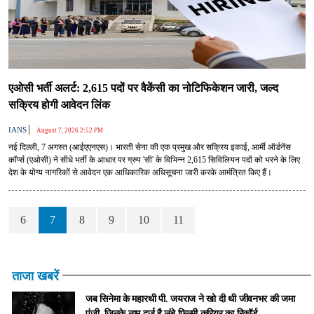
एओसी भर्ती अलर्ट: 2,615 पदों पर वैकेंसी का नोटिफिकेशन जारी, जल्द
सक्रिय होगी आवेदन लिंक
|
IANS
August 7, 2026 2:52 PM
नई दिल्ली, 7 अगस्त (आईएएनएस)। भारती सेना की एक प्रमुख और सक्रिय इकाई, आर्मी ऑर्डनेंस
कॉर्प्स (एओसी) ने सीधे भर्ती के आधार पर ग्रुप 'सी' के विभिन्न 2,615 सिविलियन पदों को भरने के लिए
देश के योग्य नागरिकों से आवेदन एक आधिकारिक अधिसूचना जारी करके आमंत्रित किए हैं।
6
7
8
9
10
11
ताजा खबरें
जब सिनेमा के महारथी पी. जयराज ने खो दी थी जीवनभर की जमा
पूंजी, जिनके नाम दर्ज है लंबे फिल्मी करियर का रिकॉर्ड