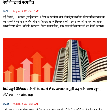
देशों के यूजर्स प्रभावित
|
IANS
August 10, 2026 10:12 AM
नई दिल्ली, 10 अगस्त (आईएएनएस)। मेटा के स्वामित्व वाले लोकप्रिय मैसेजिंग प्लेटफॉर्म व्हाट्सएप के
कई यूजर्स ने सोमवार को सेवा में बाधा (आउटेज) की शिकायत की। इस तकनीकी समस्या का असर
खासतौर पर फोटो, वीडियो, स्टिकर्स, गिफ्स (जीआईएफ) और अन्य मीडिया फाइलों को भेजने एवं प्राप्त
करने पर देखा गया। भारत समेत कई देशों के यूजर्स ने सोशल मीडिया और आउटेज ट्रैकिंग प्लेटफॉर्म पर
इसकी जानकारी साझा की।
मिले-जुले वैश्विक संकेतों के चलते शेयर बाजार मामूली बढ़त के साथ खुला,
सेंसेक्स 177 अंक चढ़ा
|
IANS
August 10, 2026 9:58 AM
मुंबई, 10 अगस्त (आईएएनएस)। होर्मुज जलडमरूमध्य को खोलने के लिए अमेरिका और ईरान के बीच