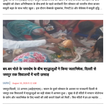
समझौते को लेकर अनिश्चितता के बीच हफ्ते के पहले कारोबारी दिन सोमवार को भारतीय शेयर बाजार
मामूली बढ़त के साथ फ्लैट खुला। इस दौरान बेंचमार्क सूचकांक, निफ्टी50 और सेंसेक्स में मामूली वृद्धि
दर्ज की गई।
बम-बम भोले के जयघोष के बीच श्रद्धालुओं ने किया जलाभिषेक, दिल्ली से
जयपुर तक शिवालयों में भारी उत्साह
|
IANS
August 10, 2026 9:12 AM
जयपुर/दिल्ली, 10 अगस्त (आईएएनएस)। सावन के दूसरे सोमवार के अवसर पर राजधानी दिल्ली से
जयपुर तक शिवालयों में श्रद्धालुओं का बड़ी संख्या में आगमन हुआ। सुबह से ही मंदिरों में भगवान भोलेनाथ
के दर्शन और जलाभिषेक के लिए भक्तों की लंबी कतारें देखने को मिलीं। शिव मंदिरों में हर-हर महादेव और
बम-बम भोले के जयकारों से माहौल भक्तिमय बना रहा।