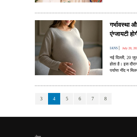
गर्भावस्था औ
एंग्जायटी ह
|
IANS
July 20, 2
नई दिल्ली, 20 जु
होता है। इस दौरान
पर्याप्त नींद न 
मानसिक समस्याओं
गतिविधि और हल्का
3
4
5
6
7
8