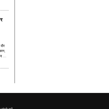
और
 दौर
थकान,
ाद जैसी
िक