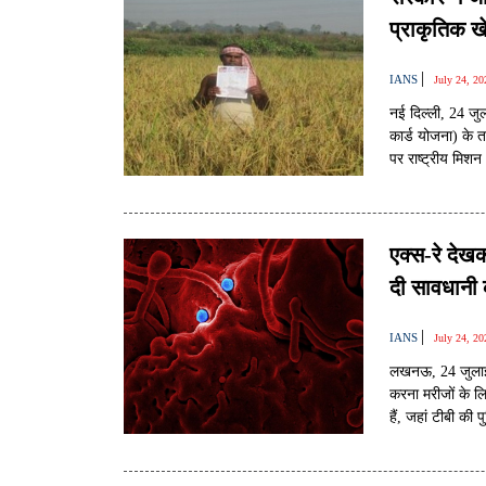
प्राकृतिक ख
|
IANS
July 24, 2
नई दिल्ली, 24 जुल
कार्ड योजना) के 
पर राष्ट्रीय मिश
है, जो कुल 8.80 ल
कृषि को बढ़ावा दे
एक्स-रे देखक
दी सावधानी
|
IANS
July 24, 2
लखनऊ, 24 जुलाई 
करना मरीजों के ल
हैं, जहां टीबी की
का इलाज कराते रह