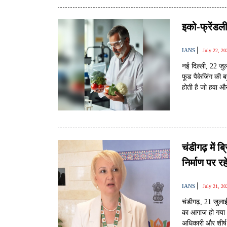
इको-फ्रेंडली
|
IANS
July 22, 2
नई दिल्ली, 22 जु
फूड पैकेजिंग की ब
होती है जो हवा औ
प्लास्टिक पर्यावर
नहीं होता। यही वज
पर्यावरण को भी नु
चंडीगढ़ में 
निर्माण पर 
|
IANS
July 21, 2
चंडीगढ़, 21 जुला
का आगाज हो गया। भा
अधिकारी और शीर्ष 