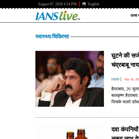
August 07, 2026 4:54 PM
English
ताजा ख
स्वास्थ्य/चिकित्सा
घुटने की सर्ज
चंद्रबाबू नाय
|
IANS
July 26, 2
हैदराबाद, 26 जुल
बालकृष्ण हैदराबाद 
जिसके चलते डॉक्ट
दवा कंपनियों
नकद लाभ दे