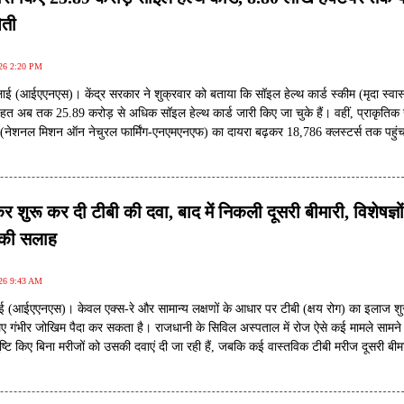
ेती
026 2:20 PM
ाई (आईएएनएस)। केंद्र सरकार ने शुक्रवार को बताया कि सॉइल हेल्थ कार्ड स्कीम (मृदा स्वास्
तहत अब तक 25.89 करोड़ से अधिक सॉइल हेल्थ कार्ड जारी किए जा चुके हैं। वहीं, प्राकृतिक 
न (नेशनल मिशन ऑन नेचुरल फार्मिंग-एनएमएनएफ) का दायरा बढ़कर 18,786 क्लस्टर्स तक पहुं
ाख हेक्टेयर क्षेत्र को कवर करते हैं। सरकार ने वैज्ञानिक तरीके से मिट्टी के प्रबंधन और टि
ने के लिए चलाए जा रहे राष्ट्रीय प्रयासों की जानकारी दी।
र शुरू कर दी टीबी की दवा, बाद में निकली दूसरी बीमारी, विशेषज्ञों
 की सलाह
026 9:43 AM
(आईएएनएस)। केवल एक्स-रे और सामान्य लक्षणों के आधार पर टीबी (क्षय रोग) का इलाज शु
िए गंभीर जोखिम पैदा कर सकता है। राजधानी के सिविल अस्पताल में रोज ऐसे कई मामले सामने
 पुष्टि किए बिना मरीजों को उसकी दवाएं दी जा रही हैं, जबकि कई वास्तविक टीबी मरीज दूसरी बीमा
ते हैं।