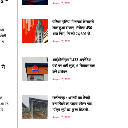
August 7, 2026
पश्चिम एशिया में तनाव के चलते
लाल हुआ बाजार, सेंसेक्स 456
थ्य
अंक गिरा; निफ्टी 24,600 से
खेती
नीचे फिसला
च गया
August 7, 2026
काऊ
आईओसीएल में 433 अप्रेंटिस
पदों पर भर्ती शुरू, 6 सितंबर तक
 ने
करें आवेदन
August 7, 2026
छत्तीसगढ़ : धमतरी का ठेनही
रू
बना जिले का पहला सोलर गांव,
 आ रहे
'पीएम सूर्य घर-मुफ्त बिजली
रियों
योजना' का मिल रहा लाभ
August 7, 2026