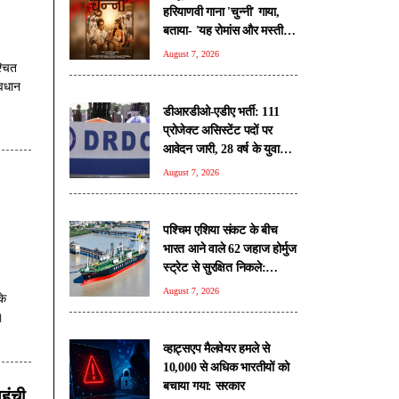
हरियाणवी गाना 'चुन्नी' गाया,
बताया- 'यह रोमांस और मस्ती से
भरपूर है'
August 7, 2026
्चित
ावधान
डीआरडीओ-एडीए भर्ती: 111
प्रोजेक्ट असिस्टेंट पदों पर
आवेदन जारी, 28 वर्ष के युवाओं
के पास मौका
August 7, 2026
पश्चिम एशिया संकट के बीच
भारत आने वाले 62 जहाज होर्मुज
स्ट्रेट से सुरक्षित निकले:
केंद्रीय मंत्री
August 7, 2026
के
।
व्हाट्सएप मैलवेयर हमले से
10,000 से अधिक भारतीयों को
बचाया गया: सरकार
ुंची