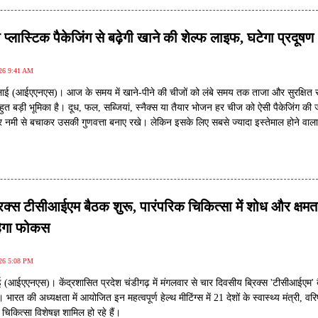
 प्लास्टिक पैकेजिंग से बढ़ेगी खाने की शेल्फ लाइफ, घटेगा प्रदूषण
026 9:41 AM
लाई (आईएएनएस)। आज के समय में खाने-पीने की चीजों को लंबे समय तक ताजा और सुरक्षित रख
हुत बड़ी भूमिका है। दूध, फल, सब्जियां, स्नैक्स या तैयार भोजन हर चीज को ऐसी पैकेजिंग की
र नमी से बचाकर उसकी गुणवत्ता बनाए रखे। लेकिन इसके लिए सबसे ज्यादा इस्तेमाल होने वाल
ण के लिए बड़ी समस्या बन चुका है। यह वर्षों तक मिट्टी और पानी में पड़ा रहता है और आसानी से
ह है कि दुनिया भर के वैज्ञानिक ऐसे विकल्प तलाश रहे हैं जो भोजन को सुरक्षित रखने के साथ
कसान न पहुंचाएं।
ब्रिक्स टीसीआईएम बैठक शुरू, पारंपरिक चिकित्सा में शोध और क्षमत
रहेगा फोकस
026 5:08 PM
ई (आईएएनएस)। केंद्रशासित प्रदेश चंडीगढ़ में मंगलवार से चार दिवसीय ब्रिक्स 'टीसीआईएम'
रत की अध्यक्षता में आयोजित इन महत्वपूर्ण हेल्थ मीटिंग्स में 21 देशों के स्वास्थ्य मंत्री, वरिष
चिकित्सा विशेषज्ञ शामिल हो रहे हैं।