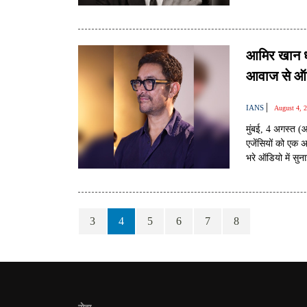
होतीं, बल्कि हमेशा 
आमिर खान धम
आवाज से ऑडि
|
IANS
August 4, 
मुंबई, 4 अगस्त (
एजेंसियों को एक 
भरे ऑडियो में सुन
खाती है।
3
4
5
6
7
8