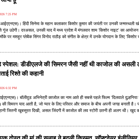
2026 7:25 PM
(आईएएनएस)। हिंदी सिनेमा के महान कलाकार किशोर कुमार की जयंती पर उनकी जन्मस्थली ख
 से गूंज उठेगी। दरअसल, उनकी याद में मध्य प्रदेश में मंगलवार शाम 'किशोर नाइट' का आयोजन
के पर मशहूर प्लेबैक सिंगर विनोद राठौड़ को संगीत के क्षेत्र में उनके योगदान के लिए 'किशोर 
म्मान के रूप में उन्हें एक लाख रुपए की पुरस्कार राशि और ताम्रपत्र दिया जाएगा। इस सम्म
़ ने अपनी खुशी जाहिर करते हुए कहा कि किशोर कुमार की जन्मभूमि खंडवा में यह सम्मान मिलन
 उपलब्धियों में से एक है।
डे स्पेशल: डीडीएलजे की सिमरन जैसी नहीं थी काजोल की असली
बताई रिश्ते की कहानी
2026 6:32 PM
आईएएनएस)। बॉलीवुड अभिनेत्री काजोल का नाम आते ही सबसे पहले फिल्म 'दिलवाले दुल्हनिया 
े) की सिमरन याद आती है, जो प्यार के लिए परिवार और समाज के बीच अपनी जगह बनाती है। पर्
हानी जितनी खूबसूरत दिखी, असल जिंदगी में काजोल की लव स्टोरी उतनी ही अलग थी। खुद 
ं बताया था कि उनकी और अजय देवगन की कहानी कहीं से भी फिल्मी रोमांस जैसी नहीं थी, बल्कि द
ीरे-धीरे आगे बढ़ी। आज काजोल अपने अभिनय, बेबाक अंदाज और शानदार करियर के लिए ज
 एक दोस्त की मां की सलाह ने बदली किस्मत, सॉफ्टवेयर इंजीनियर