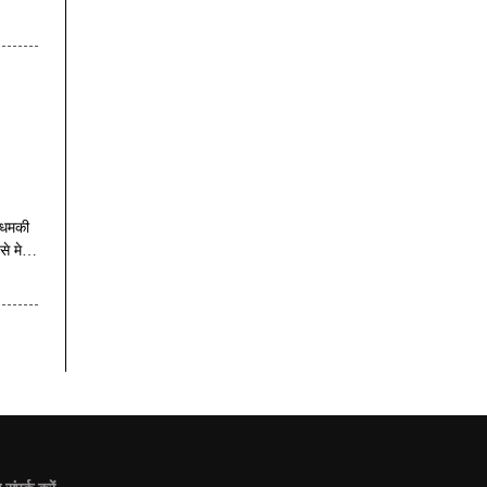
ए धमकी
से मेल