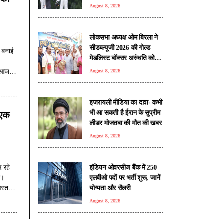
August 8, 2026
लोकसभा अध्यक्ष ओम बिरला ने
सीडब्ल्यूजी 2026 की गोल्ड
 बनाई
मेडलिस्ट बॉक्सर अरुंधति को
किया सम्मानित
ि आज
August 8, 2026
पनी अलग
इजरायली मीडिया का दावा- कभी
भी आ सकती है ईरान के सुप्रीम
 एक
लीडर मोजतबा की मौत की खबर
August 8, 2026
इंडियन ओवरसीज बैंक में 250
 रहे
एलबीओ पदों पर भर्ती शुरू, जानें
ी।
योग्यता और सैलरी
गस्त
August 8, 2026