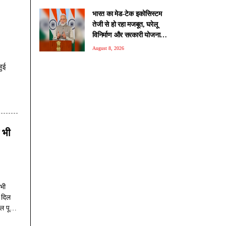
भारत का मेड-टेक इकोसिस्टम
तेजी से हो रहा मजबूत, घरेलू
विनिर्माण और सरकारी योजनाओं
से मिली नई ताकत: पीएम मोदी
August 8, 2026
हुई
 भी
 भी
र दिल
ल पूरे