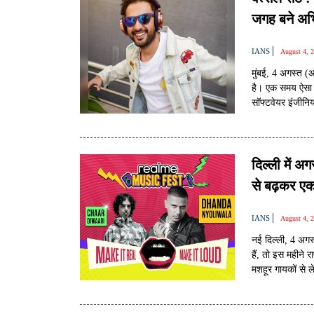
जगह बने अभ
|
IANS
August 4, 
मुंबई, 4 अगस्त 
है। एक समय ऐसा थ
सॉफ्टवेयर इंजीन
वत्सल सेठ को टीवी
पहचान बनाई।
दिल्ली में अ
से बढ़कर एक
|
IANS
August 4, 
नई दिल्ली, 4 अगस
हैं, तो इस महीने
मशहूर गायकों से 
2026 में दिल्ली मे