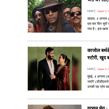
|
IANS
August 4, 
खंडवा, 4 अगस्त 
एक बार फिर सुरों
गया है। इस खास मौ
से नवाजा जाएगा। स
लेकर विनोद राठौड
जीवन की सबसे बड़ी
काजोल बर्थ
स्टोरी, खुद 
|
IANS
August 4, 
मुंबई, 4 अगस्त (
जाएंगे' (डीडीएलज
उनकी यह प्रेम क
ने एक इंटरव्यू मे
और समझ के साथ ध
जाती हैं।
वत्सल सेठ :