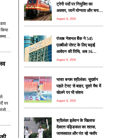
ट्रेनी पदों पर नियुक्ति का
अवसर, जानें योग्यता और चयन
प्रक्रिया
August 8, 2026
ंडवा
 किया
सम्मान'
पंजाब नेशनल बैंक ने 545
ान को
एलबीओ पोस्ट के लिए बढ़ाई
ा उनके
आवेदन की तिथि, अब 16
अगस्त तक मौका
August 8, 2026
 लव
भारत बनाम श्रीलंका: सुदर्शन
पहले टेस्ट से बाहर, दूसरे मैच में
खेलने पर भी संशय
ले
August 8, 2026
दे पर
काजोल
ोस्ती
श्रीलंका इलेवन के खिलाफ
ानी
देवदत्त पड्डिकल का शतक,
जायसवाल और पंत रहे फ्लॉप
 की