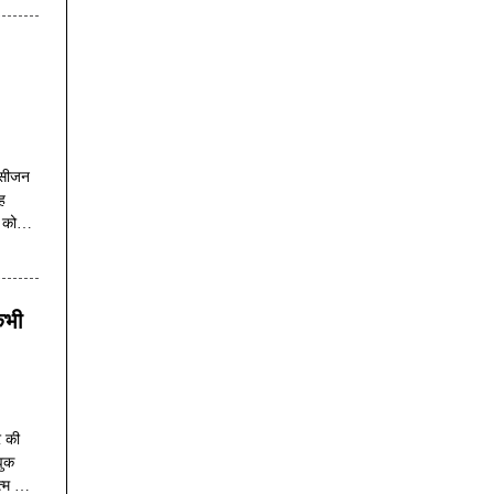
 सीजन
ह
 को
है।
कभी
र की
वुक
म नहीं