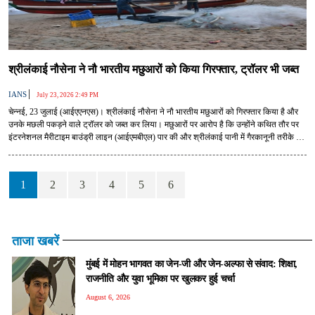
श्रीलंकाई नौसेना ने नौ भारतीय मछुआरों को किया गिरफ्तार, ट्रॉलर भी जब्त
|
IANS
July 23, 2026 2:49 PM
चेन्नई, 23 जुलाई (आईएएनएस)। श्रीलंकाई नौसेना ने नौ भारतीय मछुआरों को गिरफ्तार किया है और
उनके मछली पकड़ने वाले ट्रॉलर को जब्त कर लिया। मछुआरों पर आरोप है कि उन्होंने कथित तौर पर
इंटरनेशनल मैरीटाइम बाउंड्री लाइन (आईएमबीएल) पार की और श्रीलंकाई पानी में गैरकानूनी तरीके से
मछली पकड़ी। इससे दोनों पड़ोसी देशों के बीच मछली पकड़ने के अधिकार को लेकर लंबे समय से चल रहे
विवाद में एक और मामला जुड़ गया है।
1
2
3
4
5
6
ताजा खबरें
मुंबई में मोहन भागवत का जेन-जी और जेन-अल्फा से संवाद: शिक्षा,
राजनीति और युवा भूमिका पर खुलकर हुई चर्चा
August 6, 2026