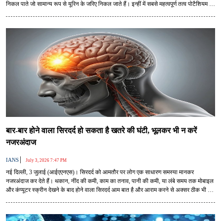
निकल पाते जो सामान्य रूप से यूरिन के जरिए निकल जाते हैं। इन्हीं में सबसे महत्वपूर्ण तत्व पोटैशियम भी
है। यही वजह है कि डायलिसिस पर रहने वाले मरीजों को हर खाने-पीने की चीज सोच-समझकर लेने की
सलाह दी जाती है।
बार-बार होने वाला सिरदर्द हो सकता है खतरे की घंटी, भूलकर भी न करें
नजरअंदाज
|
IANS
July 3, 2026 7:47 PM
नई दिल्ली, 3 जुलाई (आईएएनएस)। सिरदर्द को आमतौर पर लोग एक साधारण समस्या मानकर
नजरअंदाज कर देते हैं। थकान, नींद की कमी, काम का तनाव, पानी की कमी, या लंबे समय तक मोबाइल
और कंप्यूटर स्क्रीन देखने के बाद होने वाला सिरदर्द आम बात है और आराम करने से अक्सर ठीक भी हो
जाता है, लेकिन मेडिकल विशेषज्ञों के अनुसार, हर सिरदर्द सामान्य नहीं होता। जब यह दर्द बार-बार होने
लगे या इसके साथ शरीर में कुछ असामान्य बदलाव दिखने लगें, तो इसे हल्के में लेना सही नहीं होता। कई
बार यही बदलाव किसी गंभीर न्यूरोलॉजिकल समस्या, जैसे ब्रेन ट्यूमर का शुरुआती संकेत हो सकते हैं।