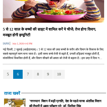
5 से 12 साल के बच्चों की डाइट में शामिल करें ये चीजें; तेज होगा दिमाग,
मजबूत होगी इम्यूनिटी
|
IANS
July 2, 2026 4:42 PM
नई दिल्ली, 2 जुलाई (आईएएनएस)। 5 से 12 साल की उम्र बच्चों के शरीर और दिमाग के विकास के लिए
सबसे महत्वपूर्ण चरण माना जाता है। इसी समय बच्चे तेजी से बढ़ते हैं, उनकी हड्डियां मजबूत होती हैं,
मांसपेशियां विकसित होती हैं, और दिमाग सीखने की क्षमता को तेजी से बढ़ाता है। इस उम्र में दिया गया
सही पोषण बच्चे के पूरे जीवन की सेहत और मानसिक क्षमता की नींव रखता है। लेकिन आज के समय में
बच्चों की खाने की आदतों में जंक फूड शामिल हो गया है। इसलिए यह समझना बहुत जरूरी है कि इस
उम्र में बच्चों की डाइट कैसी होनी चाहिए ताकि उनका विकास सही दिशा में हो सके।
5
6
7
8
9
10
ताजा खबरें
'गगनयान' मिशन में बड़ी प्रगति, देश के पहले मानव अंतरिक्ष मिशन
की तैयारी में अहम परीक्षण पूरे: डॉ. जितेंद्र सिंह