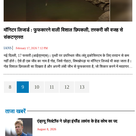
मॉनिटर लिजार्ड : फुफकारने वाली विशाल छिपकली, तस्करी की वजह से
संकटग्रस्त
|
IANS
February 17, 2026 7:12 PM
नई दिल्ली, 17 फरवरी (आईएएनएस)। पृथ्वी पर उपस्थित जीव-जंतु इकोसिस्टम के लिए वरदान से कम
नहीं होते। ऐसे ही एक जीव का नाम है गोह, जिसे गोहटा, विषखोपड़ा या मॉनिटर लिजर्ड भी कहा जाता है।
गोह विशाल छिपकली सा दिखता है और अपनी लंबी जीभ से फुफकारता है, जो शिकार करने में मददगार
है। यह संरक्षित प्रजाति तस्करी की वजह से संकट में है।
8
9
10
11
12
13
ताजा खबरें
एंड्रयू फ्लिंटॉफ ने छोड़ा इंग्लैंड लायंस के हेड कोच का पद
August 8, 2026