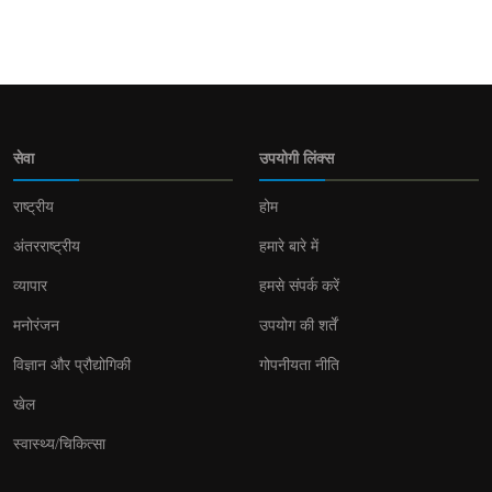
सेवा
उपयोगी लिंक्स
राष्ट्रीय
होम
अंतरराष्ट्रीय
हमारे बारे में
व्यापार
हमसे संपर्क करें
मनोरंजन
उपयोग की शर्तें
विज्ञान और प्रौद्योगिकी
गोपनीयता नीति
खेल
स्वास्थ्य/चिकित्सा