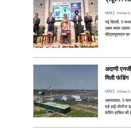
|
IANS
February 9
नई दिल्ली, 9 फरव
अहम कदम उठाया है।
सीएएक्यूएमएस का 
राजधानी के अलग-अल
अदाणी एनर्जी
मिली फंडिंग
|
IANS
February 9
अहमदाबाद, 9 फरव
बड़े हाई-वोल्टेज 
फंडिंग हासिल की 