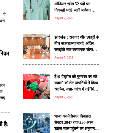
ऑफिसर समेत 52 पदों पर
निकाली भर्ती, जानें आवेदन की
। ये
सभी शर्तें
August 7, 2026
बसे
झारखंड : सरकार और छात्रों के
बीच सकारात्मक वार्ता, अंतिम
समझौते तक सत्याग्रह रहेगा
ेरिका
जारी
August 7, 2026
ई20 पेट्रोल की गुणवत्ता पर उठे
सवालों को तेल कंपनियों ने किया
ावरण
खारिज, कहा- जांच में नहीं मिली
एक
कोई गड़बड़ी
August 7, 2026
्लाइमेट
भारत का मेडिकल डिवाइस
सेक्टर 2047 तक 250 अरब
 है:
डॉलर तक पहुंचने का अनुमान: