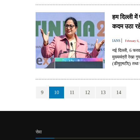
हम दिल्ली म
कदम उठा रहे 
|
IANS
February 6
नई दिल्ली, 6 फरवर
मुख्यमंत्री रेखा ग
(डीयूएमटीए) तथा ए
करने की प्रक्रिया
9
10
11
12
13
14
सेवा