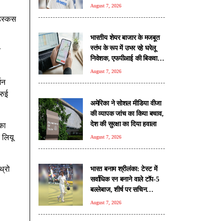
शामिल
August 7, 2026
डिस्कस
भारतीय शेयर बाजार के मजबूत
स्तंभ के रूप में उभर रहे घरेलू
त
निवेशक, एफपीआई की बिकवाली
का कम किया दबाव : सेबी
August 7, 2026
शन
रुई
अमेरिका ने सोशल मीडिया वीजा
की व्यापक जांच का किया बचाव,
देश की सुरक्षा का दिया हवाला
 का
 लियू
August 7, 2026
थ्रो
भारत बनाम श्रीलंका: टेस्ट में
सर्वाधिक रन बनाने वाले टॉप-5
बल्लेबाज, शीर्ष पर सचिन
तेंदुलकर
August 7, 2026