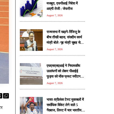
मजबूत, एफपीआई निवेश में
आएगी तेजी : जेफरीज
August 7, 2026
राज्यसभा में खड़गे-रिजिजू के
बीच तीखी बहस, संसदीय कार्य
मंत्री बोले -गृह मंत्री सुबह से
रात तक संसद परिसर में मौजूद
August 7, 2026
रहते हैं
एफएसएसएआई ने नियामकीय
उल्लंघनों को लेकर पीआईई
फूड्स को मोंक फ्रूट स्वीटनर
उत्पादों की बिक्री रोकने का दिया
August 7, 2026
निर्देश
भारत-श्रीलंका टेस्ट मुकाबलों में
सर्वाधिक विकेट लेने वाले 5
टर
गेंदबाज, लिस्ट में चार भारतीय