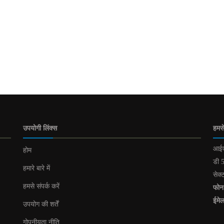
उपयोगी लिंक्स
हमसे
आईए
होम
डी 5
हमारे बारे में
सेक्
हमसे संपर्क करें
फोन
ईमे
उपयोग की शर्तें
गोपनीयता नीति