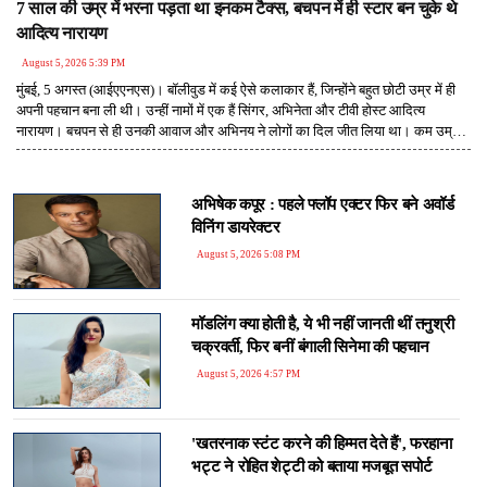
7 साल की उम्र में भरना पड़ता था इनकम टैक्स, बचपन में ही स्टार बन चुके थे
आदित्य नारायण
August 5, 2026 5:39 PM
मुंबई, 5 अगस्त (आईएएनएस)। बॉलीवुड में कई ऐसे कलाकार हैं, जिन्होंने बहुत छोटी उम्र में ही
अपनी पहचान बना ली थी। उन्हीं नामों में एक हैं सिंगर, अभिनेता और टीवी होस्ट आदित्य
नारायण। बचपन से ही उनकी आवाज और अभिनय ने लोगों का दिल जीत लिया था। कम उम्र में
मिली लोकप्रियता ने उन्हें घर-घर में पहचान दिलाई, लेकिन इसके साथ जिम्मेदारियां भी उतनी ही
जल्दी उनके जीवन में आ गईं। एक इंटरव्यू में आदित्य ने बताया था कि उन्हें महज 7 साल की उम्र
में इनकम टैक्स तक भरना पड़ता था। यह बात सुनकर हर कोई हैरान रह गया, क्योंकि जिस उम्र
अभिषेक कपूर : पहले फ्लॉप एक्टर फिर बने अवॉर्ड
में बच्चे स्कूल और खेलकूद में व्यस्त रहते हैं, उस उम्र में आदित्य पेशेवर कलाकार बन चुके थे।
विनिंग डायरेक्टर
August 5, 2026 5:08 PM
मॉडलिंग क्या होती है, ये भी नहीं जानती थीं तनुश्री
चक्रवर्ती, फिर बनीं बंगाली सिनेमा की पहचान
August 5, 2026 4:57 PM
'खतरनाक स्टंट करने की हिम्मत देते हैं', फरहाना
भट्ट ने रोहित शेट्टी को बताया मजबूत सपोर्ट