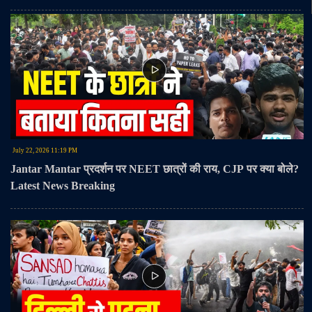
आयोजन में पहुंचे और सनातन परंपरा के अनुसार गुरु पूर्णिमा का पर्व मनाया।#GuruPurnima
#Varanasi #GuruDiksha #PatalpuriMath #MahantBalakdas #ReligiousHarmony
#Sanatan #UttarPradesh
July 22, 2026 11:19 PM
Jantar Mantar प्रदर्शन पर NEET छात्रों की राय, CJP पर क्या बोले?
Latest News Breaking