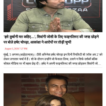
'इसे कुर्बानी मत कहिए…', शिवांगी जोशी के लिए फाइनलिस्ट की जगह छोड़ने
पर बोले हर्षद चोपड़ा, आकांक्षा ने आरोपों पर तोड़ी चुप्पी
August 5, 2026 7:27 PM
मुंबई, 5 अगस्त (आईएएनएस)। टीवी अभिनेता हर्षद चोपड़ा इन दिनों रियलिटी शो 'लॉक अप 2' को
लेकर लगातार चर्चा में हैं। शो के दौरान उन्होंने जो फैसला लिया, उसने न सिर्फ दर्शकों बल्कि
सोशल मीडिया पर भी बहस छेड़ दी। हर्षद ने अपनी फाइनलिस्ट की जगह छोड़कर शिवांगी जोशी
को पहला फाइनलिस्ट बनने का मौका दिया। इस फैसले के बाद जहां कुछ लोगों ने उनकी दोस्ती
की जमकर तारीफ की, वहीं कई लोगों ने शिवांगी को ट्रोल करना शुरू कर दिया।