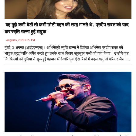
'वह मुझे कभी बेटी तो कभी छोटी बहन की तरह मानते थे', प्रदीप रावत को याद
कर स्मृति खन्ना हुईं भावुक
August 5, 2026 6:22 PM
मुंबई, 5 अगस्त (आईएएनएस)। अभिनेत्री स्मृति खन्ना ने दिवंगत अभिनेता प्रदीप रावत को
भावुक श्रद्धांजलि अर्पित करते हुए उनके साथ बिताए खूबसूरत पलों को याद किया। उन्होंने कहा
कि फिल्मों की दुनिया से शुरू हुई पहचान धीरे-धीरे एक ऐसे रिश्ते में बदल गई, जो परिवार जैसा बन
गया था। वह हमेशा उन्हें अपने परिवार का हिस्सा मानते थे और हर कदम पर उनका हौसला बढ़ाते
थे।