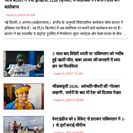
जोस बटलर ने रचा इतिहास, टी20 क्रिकेट में सर्वाधिक रन बनाने वाले बने
बल्लेबाज
August 6, 2026 8:26 AM
नई दिल्ली, 6 अगस्त (आईएएनएस)। इंग्लैंड के अनुभवी विकेटकीपर बल्लेबाज जोस बटलर ने
इतिहास रच दिया है। वह टी20 क्रिकेट में अब सर्वाधिक रन बनाने वाले बल्लेबाज बन गए हैं।
बटलर ने यह उपलब्धि 'द हंड्रेड' टूर्नामेंट में मैनचेस्टर सुपर जायंट्स और वेल्श फायर के बीच खेले
गए मुकाबले में हासिल की।
3 साल बाद विदेशी धरती पर पाकिस्तान को नसीब
हुई पहली जीत, बाबर आजम की कप्तानी में थमा
हार का सिलसिला
August 6, 2026 7:52 AM
सीडब्ल्यूजी 2026: अरुंधति चौधरी की 'गोल्डन
कहानी', सर्जरी के बाद भी देश को दिलाया मेडल
August 5, 2026 11:39 PM
वेस्टइंडीज को 8 विकेट से हराकर पाकिस्तान ने 1-
1 से ड्रॉ कराई सीरीज
August 5, 2026 10:49 PM