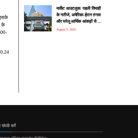
मार्केट आउटलुक: पहली तिमाही
के नतीजे, अमेरिका-ईरान तनाव
 इसके
और घरेलू आर्थिक आंकड़ों से तय
 के
होगा शेयर बाजार का रुझान
August 9, 2026
600-
 0.24
 संपर्क करें