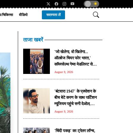
्य/चिकित्सा
वीडियो
सदस्यता लें
ताजा खबरें
'जो खेलेगा, वो खिलेगा...
ऑलवेज चियर फोर भारत,'
कॉमनवेल्थ गेम्स मेडलिस्ट से
मिले पीएम मोदी, खिलाड़ियों का
August 9, 2026
उत्साह बढ़ाया
'बंटवारा 1947' के प्रमोशन के
बीच बेटे करण के साथ पार्टिशन
म्यूजियम पहुंचे सनी देओल,
पंजाब में करेंगे खास रोड ट्रिप
August 9, 2026
'चिंदी पकड़' का ट्रेलर लॉन्च,