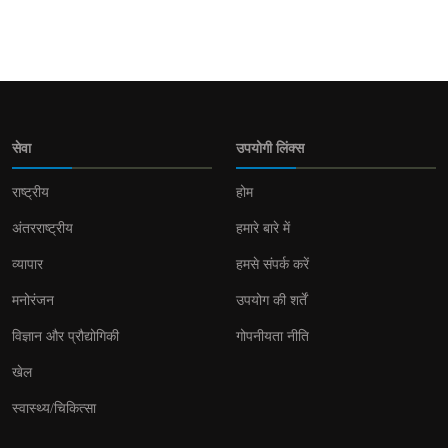
सेवा
उपयोगी लिंक्स
राष्ट्रीय
होम
अंतरराष्ट्रीय
हमारे बारे में
व्यापार
हमसे संपर्क करें
मनोरंजन
उपयोग की शर्तें
विज्ञान और प्रौद्योगिकी
गोपनीयता नीति
खेल
स्वास्थ्य/चिकित्सा