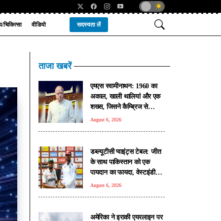
्य/चिकित्सा
वीडियो
सदस्यता लें
ताजा खबरें
एमएस स्वामीनाथन: 1960 का
अकाल, खाली थालियां और एक
शख्स, जिसने कैम्ब्रिज से
लौटकर खेतों को चुना और बचा
August 6, 2026
लिया देश
डब्ल्यूटीसी प्वाइंट्स टेबल: जीत
के साथ पाकिस्तान को एक
पायदान का फायदा, वेस्टइंडीज
का हुआ नुकसान
August 6, 2026
अमेरिका ने इराकी एयरलाइन पर