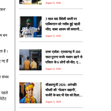
पेजेश्कियन
August 6, 2026
ेशन'
3 साल बाद विदेशी धरती पर
पाकिस्तान को नसीब हुई पहली
जीत, बाबर आजम की कप्तानी में
थमा हार का सिलसिला
यम बन
August 6, 2026
ता है।
उत्तर प्रदेश: प्रतापगढ़ में 100
साल पुराना जर्जर मकान ढहने से
गए हैं
परिवार के 6 लोगों की मौत, एक
युवक जिंदा बचा
August 6, 2026
ो संभव
सीडब्ल्यूजी 2026: अरुंधति
चौधरी की 'गोल्डन कहानी',
स पहले
सर्जरी के बाद भी देश को दिलाया
ेटेंट
मेडल
August 5, 2026