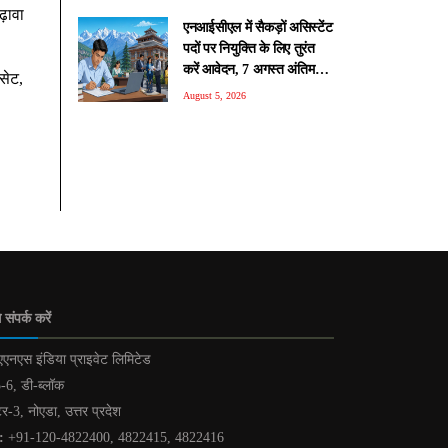
ढ़ावा
एनआईसीएल में सैकड़ों असिस्टेंट
पदों पर नियुक्ति के लिए तुरंत
करें आवेदन, 7 अगस्त अंतिम
सेट,
तिथि
August 5, 2026
 संपर्क करें
एनएस इंडिया प्राइवेट लिमिटेड
-6, डी-ब्लॉक
टर-3, नोएडा, उत्तर प्रदेश
:
+91-120-4822400, 4822415, 4822416