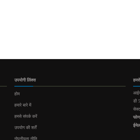
उपयोगी लिंक्स
हमसे
आईए
होम
डी 5
हमारे बारे में
सेक्
हमसे संपर्क करें
फोन
ईमे
उपयोग की शर्तें
गोपनीयता नीति