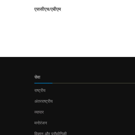
एससीएच/एबीएम
सेवा
राष्ट्रीय
अंतरराष्ट्रीय
व्यापार
मनोरंजन
विज्ञान और प्रौद्योगिकी