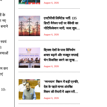
August 6, 2026
ं के
एनटीपीसी लिमिटेड भर्ती: 135
ण नए
डिप्टी मैनेजर पदों पर वैकेंसी का
 बनाने
नोटिफिकेशन जारी, जल्द शुरू
होगी आवेदन प्रक्रिया
August 6, 2026
स्वयं
3
ब्रिक्स देशों के पास विनिर्माण
स्याओं
क्षमता बढ़ाने और मजबूत सप्लाई
चेन विकसित करने का सुनहरा
अवसर: पीयूष गोयल
August 6, 2026
काम कर
ाएं
'गगनयान' मिशन में बड़ी प्रगति,
देश के पहले मानव अंतरिक्ष
ं 10-
मिशन की तैयारी में अहम परीक्षण
पूरे: डॉ. जितेंद्र सिंह
August 6, 2026