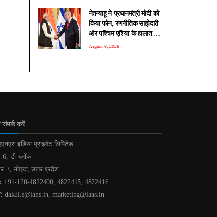
नेतन्याहू ने प्रधानमंत्री मोदी को
क‍िया फोन, रणनीतिक साझेदारी
और पश्चिम एशिया के हालात पर
हुई चर्चा
August 6, 2026
 संपर्क करें
एनएस इंडिया प्राइवेट लिमिटेड
-6, डी-ब्लॉक
टर-3, नोएडा, उत्तर प्रदेश
:
+91-120-4822400, 4822415, 4822416
ल:
dakul.s@ians.in, marketing@ians.in