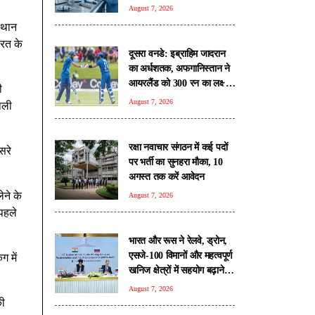
रिपोर्ट
August 7, 2026
्थान
ारत के
दूसरा वनडे: इब्राहिम जादरान
का अर्धशतक, अफगानिस्तान ने
आयरलैंड को 300 रन का लक्ष्य
ी
दिया
August 7, 2026
ाली
रक्षा नवाचार संगठन में कई पदों
सरे
पर भर्ती का सुनहरा मौका, 10
अगस्त तक करें आवेदन
ेने के
August 7, 2026
 पहले
भारत और रूस ने रेलवे, ड्रोन,
एसजे-100 विमानों और महत्वपूर्ण
ग में
खनिज क्षेत्रों में सहयोग बढ़ाने
पर जताई सहमति
August 7, 2026
की