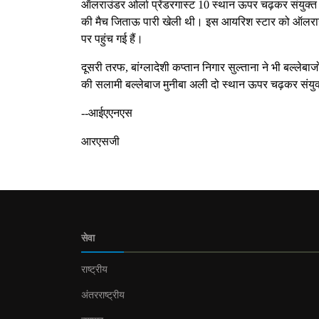
ऑलराउंडर ओर्ला प्रेंडरगास्ट 10 स्थान ऊपर चढ़कर संयुक्त रू
की मैच जिताऊ पारी खेली थी। इस आयरिश स्टार को ऑलराउंड
पर पहुंच गई हैं।
दूसरी तरफ, बांग्लादेशी कप्तान निगार सुल्ताना ने भी बल्लेबा
की सलामी बल्लेबाज मुनीबा अली दो स्थान ऊपर चढ़कर संयुक्त 
--आईएएनएस
आरएसजी
सेवा
राष्ट्रीय
अंतरराष्ट्रीय