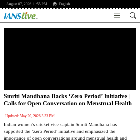
August 07, 2026 11:55 PM
English
Smriti Mandhana Backs ‘Zero Period’ Initiative |
Calls for Open Conversation on Menstrual Health
Updated: May 20, 2026 3:33 PM
Indian women’s cricket vice-captain Smriti Mandhana has
supported the ‘Zero Period’ initiative and emphasized the
importance of open conversations around menstrual health and