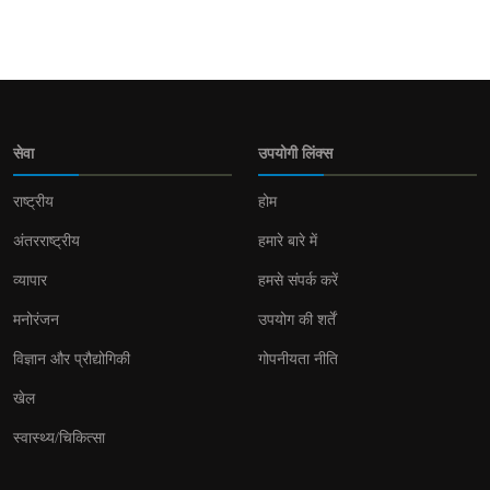
सेवा
उपयोगी लिंक्स
राष्ट्रीय
होम
अंतरराष्ट्रीय
हमारे बारे में
व्यापार
हमसे संपर्क करें
मनोरंजन
उपयोग की शर्तें
विज्ञान और प्रौद्योगिकी
गोपनीयता नीति
खेल
स्वास्थ्य/चिकित्सा