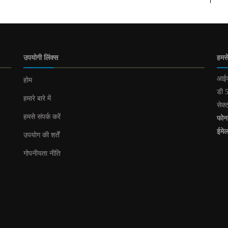
उपयोगी लिंक्स
हमसे
आईए
होम
डी 5
हमारे बारे में
सेक्
हमसे संपर्क करें
फोन
ईमे
उपयोग की शर्तें
गोपनीयता नीति