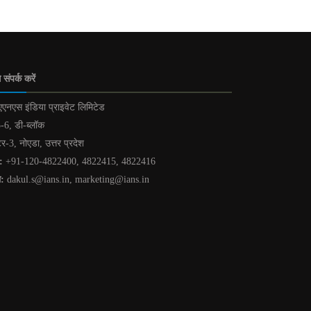
 संपर्क करें
एनएस इंडिया प्राइवेट लिमिटेड
-6, डी-ब्लॉक
टर-3, नोएडा, उत्तर प्रदेश
:
+91-120-4822400, 4822415, 4822416
ल:
dakul.s@ians.in, marketing@ians.in