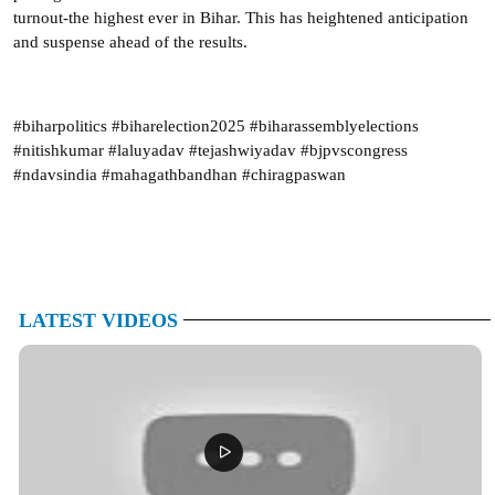
turnout-the highest ever in Bihar. This has heightened anticipation
and suspense ahead of the results.
#biharpolitics #biharelection2025 #biharassemblyelections
#nitishkumar #laluyadav #tejashwiyadav #bjpvscongress
#ndavsindia #mahagathbandhan #chiragpaswan
LATEST VIDEOS