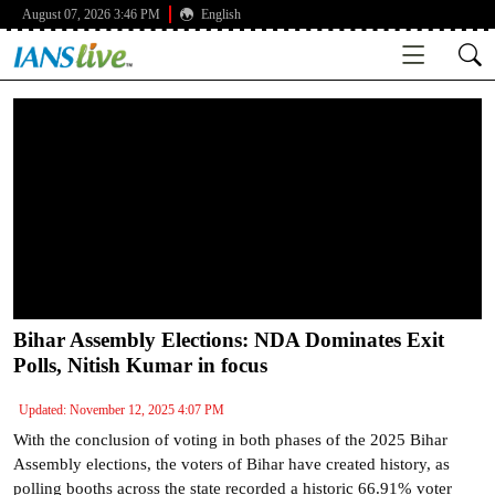
August 07, 2026 3:46 PM
English
Bihar Assembly Elections: NDA Dominates Exit
Polls, Nitish Kumar in focus
Updated: November 12, 2025 4:07 PM
With the conclusion of voting in both phases of the 2025 Bihar
Assembly elections, the voters of Bihar have created history, as
polling booths across the state recorded a historic 66.91% voter