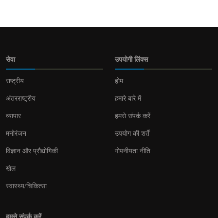
सेवा
उपयोगी लिंक्स
राष्ट्रीय
होम
अंतरराष्ट्रीय
हमारे बारे में
व्यापार
हमसे संपर्क करें
मनोरंजन
उपयोग की शर्तें
विज्ञान और प्रौद्योगिकी
गोपनीयता नीति
खेल
स्वास्थ्य/चिकित्सा
हमसे संपर्क करें