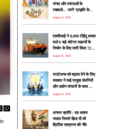
जंगल और परंपराओं के
रखवाले… जानें 'प्रकृति के
प्रहरियों' की कहानी
August 8, 2026
एससीआई ने 8,000 टीईयू क्षमता
वाले 6 बड़े कंटेनर जहाजों के
निर्माण के लिए जारी किया 720
मिलियन डॉलर का वैश्विक टेंडर
August 8, 2026
स्टार्टअप्स को बढ़ावा देने के लिए
सरकार ने कई प्रमुख कंपनियों
और उद्योग संगठनों के साथ किए
रणनीतिक समझौते
August 8, 2026
अगस्त क्रांति : वह अदम्य
ज्वाला जिसने हिला दी थी
ंत
ब्रिटिश साम्राज्य की नींव