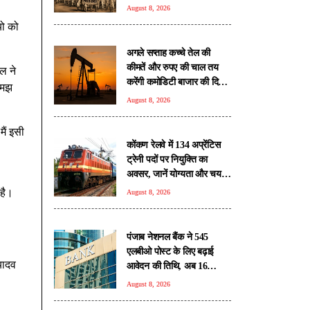
August 8, 2026
यो को
अगले सप्ताह कच्चे तेल की
कीमतें और रुपए की चाल तय
ल ने
करेंगी कमोडिटी बाजार की दिशा:
समझ
विशेषज्ञ
August 8, 2026
ैं इसी
कोंकण रेलवे में 134 अप्रेंटिस
ट्रेनी पदों पर नियुक्ति का
अवसर, जानें योग्यता और चयन
प्रक्रिया
 है।
August 8, 2026
पंजाब नेशनल बैंक ने 545
एलबीओ पोस्ट के लिए बढ़ाई
यादव
आवेदन की तिथि, अब 16
अगस्त तक मौका
August 8, 2026