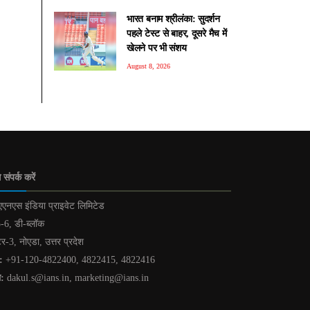
भारत बनाम श्रीलंका: सुदर्शन
पहले टेस्ट से बाहर, दूसरे मैच में
खेलने पर भी संशय
August 8, 2026
 संपर्क करें
एनएस इंडिया प्राइवेट लिमिटेड
-6, डी-ब्लॉक
टर-3, नोएडा, उत्तर प्रदेश
:
+91-120-4822400, 4822415, 4822416
ल:
dakul.s@ians.in, marketing@ians.in