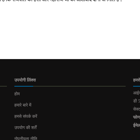
उपयोगी लिंक्स
हमसे
आईए
होम
डी 5
हमारे बारे में
सेक्
हमसे संपर्क करें
फोन
ईमे
उपयोग की शर्तें
गोपनीयता नीति