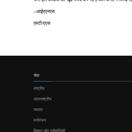
--आईएएनएस
एमटी/एएस
सेवा
राष्ट्रीय
अंतरराष्ट्रीय
व्यापार
मनोरंजन
विज्ञान और प्रौद्योगिकी