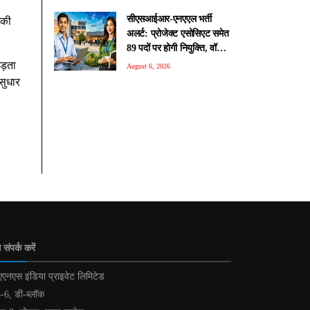
सीएसआईआर-एनएएल भर्ती
 की
अलर्ट: प्रोजेक्ट एसोसिएट समेत
89 पदों पर होगी नियुक्ति, वॉक-
इन इंटरव्यू 10 अगस्त से
ड़ता
August 6, 2026
सुधार
 संपर्क करें
एनएस इंडिया प्राइवेट लिमिटेड
-6, डी-ब्लॉक