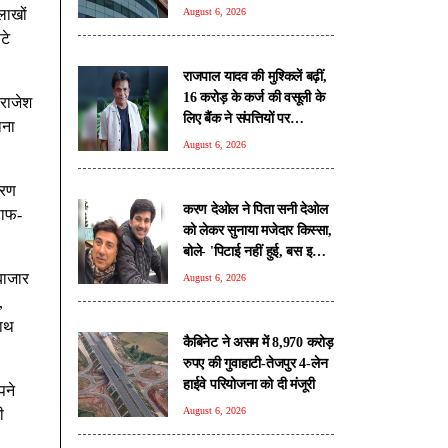
तिथि
लाखों
August 6, 2026
टे
राजपाल यादव की मुश्किलें बढ़ीं,
16 करोड़ के कर्ज की वसूली के
 राजेश
लिए बैंक ने संपत्तियों पर
ाना
चिपकाया नोटिस
August 6, 2026
करण
करण देओल ने पिता सनी देओल
 साफ-
को लेकर सुनाया मजेदार किस्सा,
बोले- 'पिटाई नहीं हुई, बस इशारा
ही काफी था'
बाजार
August 6, 2026
,
साथ
कैबिनेट ने असम में 8,970 करोड़
रुपए की गुवाहाटी-तेजपुर 4-लेन
हाईवे परियोजना को दी मंजूरी
पने
August 6, 2026
ी