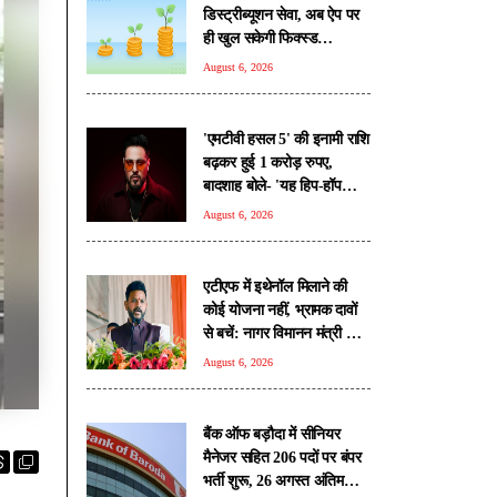
डिस्ट्रीब्यूशन सेवा, अब ऐप पर
ही खुल सकेगी फिक्स्ड
डिपॉजिट; 100 रुपए से शुरू
August 6, 2026
होगी डेली आरडी
'एमटीवी हसल 5' की इनामी राशि
बढ़कर हुई 1 करोड़ रुपए,
बादशाह बोले- 'यह हिप-हॉप
कल्चर की तरक्की का सबूत'
August 6, 2026
एटीएफ में इथेनॉल मिलाने की
कोई योजना नहीं, भ्रामक दावों
से बचें: नागर विमानन मंत्री राम
मोहन नायडू
August 6, 2026
बैंक ऑफ बड़ौदा में सीनियर
मैनेजर सहित 206 पदों पर बंपर
भर्ती शुरू, 26 अगस्त अंतिम