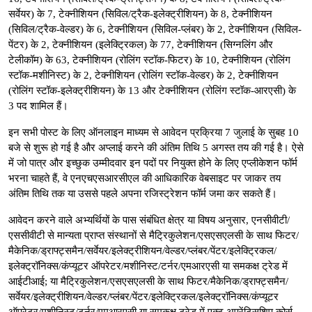
सर्वेयर) के 7, टेक्नीशियन (सिविल/ट्रैक-इलेक्ट्रीशियन) के 8, टेक्नीशियन
(सिविल/ट्रैक-वेल्डर) के 6, टेक्नीशियन (सिविल-प्लंबर) के 2, टेक्नीशियन (सिविल-
पेंटर) के 2, टेक्नीशियन (इलेक्ट्रिकल) के 77, टेक्नीशियन (सिग्नलिंग और
टेलीकॉम) के 63, टेक्नीशियन (रोलिंग स्टॉक-फिटर) के 10, टेक्नीशियन (रोलिंग
स्टॉक-मशीनिस्ट) के 2, टेक्नीशियन (रोलिंग स्टॉक-वेल्डर) के 2, टेक्नीशियन
(रोलिंग स्टॉक-इलेक्ट्रीशियन) के 13 और टेक्नीशियन (रोलिंग स्टॉक-आरएसी) के
3 पद शामिल हैं।
इन सभी पोस्ट के लिए ऑनलाइन माध्यम से आवेदन प्रक्रिया 7 जुलाई के सुबह 10
बजे से शुरू हो गई है और अप्लाई करने की अंतिम तिथि 5 अगस्त तय की गई है। ऐसे
में जो पात्र और इच्छुक उम्मीदवार इन पदों पर नियुक्त होने के लिए एप्लीकेशन फॉर्म
भरना चाहते हैं, वे एनएचएसआरसीएल की आधिकारिक वेबसाइट पर जाकर तय
अंतिम तिथि तक या उससे पहले अपना रजिस्ट्रेशन फॉर्म जमा कर सकते हैं।
आवेदन करने वाले अभ्यर्थियों के पास संबंधित क्षेत्र या विषय अनुसार, एनसीवीटी/
एससीवीटी से मान्यता प्राप्त संस्थानों से मैट्रिकुलेशन/एसएसएलसी के साथ फिटर/
मैकेनिक/ड्राफ्ट्समैन/सर्वेयर/इलेक्ट्रीशियन/वेल्डर/प्लंबर/पेंटर/इलेक्ट्रिकल/
इलेक्ट्रॉनिक्स/कंप्यूटर ऑपरेटर/मशीनिस्ट/टर्नर/एमआरएसी या समकक्ष ट्रेड में
आईटीआई; या मैट्रिकुलेशन/एसएसएलसी के साथ फिटर/मैकेनिक/ड्राफ्ट्समैन/
सर्वेयर/इलेक्ट्रीशियन/वेल्डर/प्लंबर/पेंटर/इलेक्ट्रिकल/इलेक्ट्रॉनिक्स/कंप्यूटर
ऑपरेटर/मशीनिस्ट/टर्नर/एमआरएसी या समकक्ष ट्रेड में एक्ट अप्रेंटिसशिप कोर्स