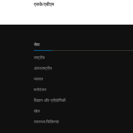
एसके/एबीएम
सेवा
राष्ट्रीय
अंतरराष्ट्रीय
व्यापार
मनोरंजन
विज्ञान और प्रौद्योगिकी
खेल
स्वास्थ्य/चिकित्सा