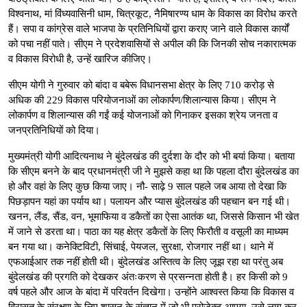
विश्वनाथ, मां विंध्यवासिनी धाम, चित्रकूट, नैमिषारण्य धाम के विकास का विरोध करते
हैं। सपा व कांग्रेस वाले भाजपा के प्रतिनिधियों द्वारा कराए जाने वाले विकास कार्यों
को पचा नहीं पाते। सीएम ने प्रदेशवासियों से अपील की कि जिनकी सोच नकारात्मक
व विकास विरोधी है, उन्हें खारिज कीजिए।
सीएम योगी ने गुरुवार को बांदा व बबेरू विधानसभा क्षेत्र के लिए 710 करोड़ से
अधिक की 229 विकास परियोजनाओं का लोकार्पण/शिलान्यास किया। सीएम ने
लोकार्पण व शिलान्यास की गईं कई योजनाओं को गिनाकर इसका श्रेय जनता व
जनप्रतिनिधियों को दिया।
मुख्यमंत्री योगी आदित्यनाथ ने बुंदेलखंड की दुर्दशा के दौर को भी बयां किया। बताया
कि सीएम बनने के बाद प्रधानमंत्री जी ने मुझसे कहा था कि पहला दौरा बुंदेलखंड का
हो और वहां के लिए कुछ किया जाए। नौ- साढ़े 9 साल पहले जब आया तो देखा कि
पिछड़ापन यहां का पर्याय था। पलायन और प्यास बुंदेलखंड की पहचान बन गई थी।
खनन, लैंड, सैंड, वन, भूमाफिया व डकैतों का ऐसा आतंक था, जिससे किसान भी खेत
में जाने से डरता था। पाठा का यह क्षेत्र डकैतों के लिए फिरौती व वसूली का माध्यम
बन गया था। कनेक्टिविटी, सिंचाई, पेयजल, सुरक्षा, रोजगार नहीं था। थाने में
एफआईआर तक नहीं होती थी। बुंदेलखंड अस्तित्व के लिए जूझ रहा था परंतु अब
बुंदेलखंड की प्रगति को देखकर अंतःकरण से प्रसन्नता होती है। हर किसी को 9
वर्ष पहले और आज के बांदा में परिवर्तन दिखेगा। उन्होंने आश्वस्त किया कि विकास व
विरासत के संरक्षण के लिए शासन के संज्ञान में जो भी प्रोजेक्ट आएगा, उसे लागू कर