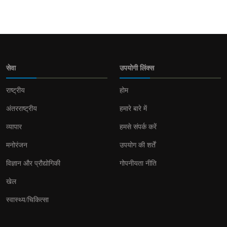
सेवा
उपयोगी लिंक्स
राष्ट्रीय
होम
अंतरराष्ट्रीय
हमारे बारे में
व्यापार
हमसे संपर्क करें
मनोरंजन
उपयोग की शर्तें
विज्ञान और प्रौद्योगिकी
गोपनीयता नीति
खेल
स्वास्थ्य/चिकित्सा