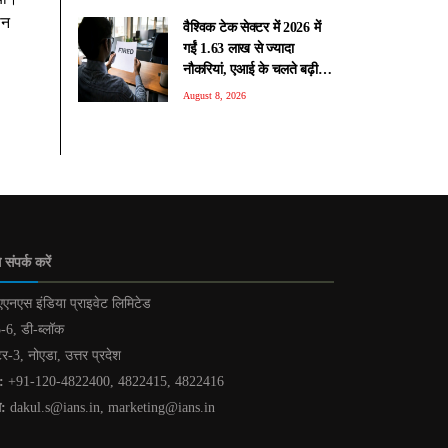
ोन
वैश्विक टेक सेक्टर में 2026 में
गईं 1.63 लाख से ज्यादा
नौकरियां, एआई के चलते बढ़ी
छंटनी की रफ्तार: रिपोर्ट
August 8, 2026
 संपर्क करें
एनएस इंडिया प्राइवेट लिमिटेड
-6, डी-ब्लॉक
टर-3, नोएडा, उत्तर प्रदेश
:
+91-120-4822400, 4822415, 4822416
ल:
dakul.s@ians.in, marketing@ians.in