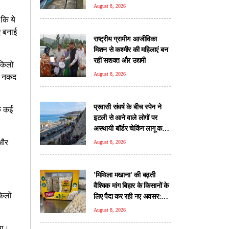
अनुरूप है ईंधन: सरकार
August 8, 2026
 कि ये
ए बनाई
राष्ट्रीय ग्रामीण आजीविका
मिशन से कश्मीर की महिलाएं बन
रहीं सशक्त और उद्यमी
 किलो
August 8, 2026
र) नकद
प्रवासी संघर्ष के बीच स्पेन ने
के कई
इटली से आने वाले लोगों पर
अस्थायी बॉर्डर चेकिंग लागू करने
का किया ऐलान
 और
August 8, 2026
'मिथिला मखाना' की बढ़ती
वैश्विक मांग बिहार के किसानों के
किलो
लिए पैदा कर रही नए अवसर:
पीयूष गोयल
August 8, 2026
या।