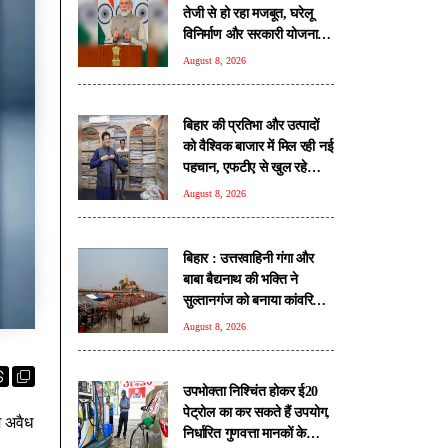
तेजी से हो रहा मजबूत, घरेलू
विनिर्माण और सरकारी योजनाओं
से मिली नई ताकत: पीएम मोदी
August 8, 2026
बिहार की प्रतिभा और उत्पादों
को वैश्विक बाजार में मिल रही नई
पहचान, एफटीए से खुल रहे
निर्यात के नए रास्ते: पीयूष गोयल
August 8, 2026
बिहार : उत्तरवाहिनी गंगा और
बाबा बैद्यनाथ की भक्ति ने
सुल्तानगंज को बनाया कांवरियों
की आस्था का केंद्र
August 8, 2026
उपभोक्ता निश्चिंत होकर ई20
पेट्रोल का कर सकते हैं उपयोग,
म अवैध
निर्धारित गुणवत्ता मानकों के