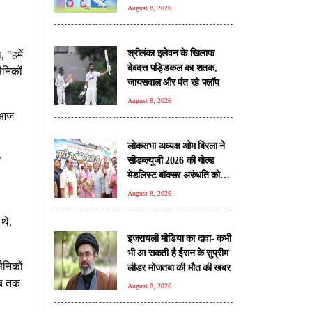
August 8, 2026
श्रीलंका इलेवन के खिलाफ
 "हमें
देवदत्त पड्डिकल का शतक,
ैनिकों
जायसवाल और पंत रहे फ्लॉप
August 8, 2026
ं आज
लोकसभा अध्यक्ष ओम बिरला ने
े
सीडब्ल्यूजी 2026 की गोल्ड
मेडलिस्ट बॉक्सर अरुंधति को
किया सम्मानित
August 8, 2026
थे,
इजरायली मीडिया का दावा- कभी
भी आ सकती है ईरान के सुप्रीम
ैनिकों
लीडर मोजतबा की मौत की खबर
अब तक
August 8, 2026