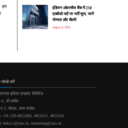
ं। हम
इंडियन ओवरसीज बैंक में 250
े
एलबीओ पदों पर भर्ती शुरू, जानें
योग्यता और सैलरी
August 8, 2026
 संपर्क करें
एनएस इंडिया प्राइवेट लिमिटेड
-6, डी-ब्लॉक
टर-3, नोएडा, उत्तर प्रदेश
:
+91-120-4822400, 4822415, 4822416
ल:
dakul.s@ians.in, marketing@ians.in