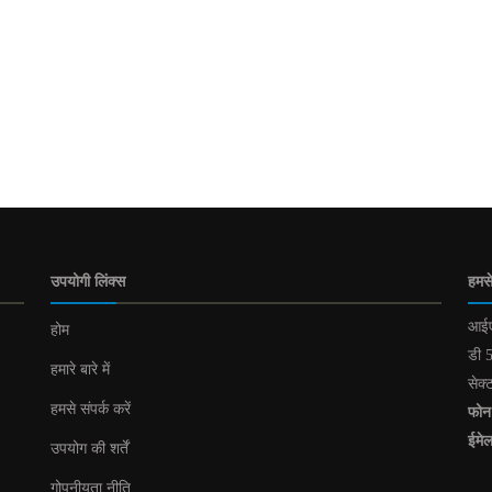
उपयोगी लिंक्स
हमसे
आईए
होम
डी 5
हमारे बारे में
सेक्
हमसे संपर्क करें
फोन
ईमे
उपयोग की शर्तें
गोपनीयता नीति