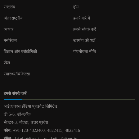
राष्ट्रीय
होम
अंतरराष्ट्रीय
हमारे बारे में
व्यापार
हमसे संपर्क करें
मनोरंजन
उपयोग की शर्तें
विज्ञान और प्रौद्योगिकी
गोपनीयता नीति
खेल
स्वास्थ्य/चिकित्सा
हमसे संपर्क करें
आईएएनएस इंडिया प्राइवेट लिमिटेड
डी 5-6, डी-ब्लॉक
सेक्टर-3, नोएडा, उत्तर प्रदेश
फोन:
+91-120-4822400, 4822415, 4822416
ईमेल:
dakul.s@ians.in, marketing@ians.in