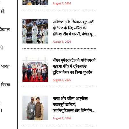
रही
च
August 6, 2026
 की
पाकिस्तान के खिलाफ शुरुआती
दो टेस्ट के लिए लॉरेंस की
 विकास
इंग्लिश टीम में वापसी, बेथेल पूरी
सीरीज से बाहर
August 6, 2026
की
सीएम भूपेंद्र पटेल ने गांधीनगर के
य भारत
महात्मा मंदिर में ट्रैवल एंड
टूरिज्म फेयर का किया शुभारंभ
August 6, 2026
र रिस्क
भारत और दक्षिण अफ्रीका
ट
महत्वपूर्ण खनिजों,
ं।
फार्मास्यूटिकल्स और विनिर्माण
क्षेत्र में सहयोग का विस्तार
August 6, 2026
करेंगे: पीयूष गोयल