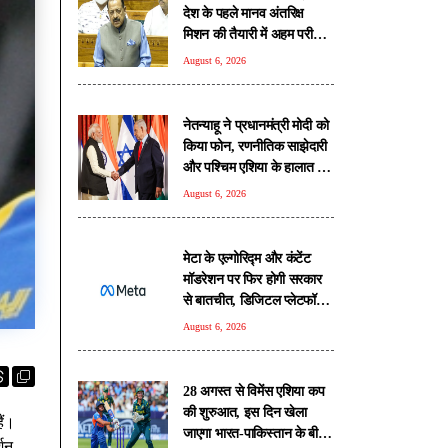
देश के पहले मानव अंतरिक्ष
मिशन की तैयारी में अहम परीक्षण
पूरे: डॉ. जितेंद्र सिंह
August 6, 2026
नेतन्याहू ने प्रधानमंत्री मोदी को
क‍िया फोन, रणनीतिक साझेदारी
और पश्चिम एशिया के हालात पर
हुई चर्चा
August 6, 2026
मेटा के एल्गोरिद्म और कंटेंट
मॉडरेशन पर फिर होगी सरकार
से बातचीत, डिजिटल प्लेटफॉर्म्स
की बढ़ी निगरानी
August 6, 2026
28 अगस्त से विमेंस एशिया कप
की शुरुआत, इस दिन खेला
ैं।
जाएगा भारत-पाकिस्तान के बीच
्शन