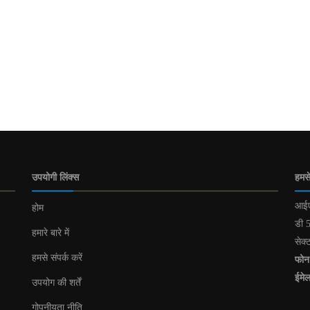
उपयोगी लिंक्स
हमसे
आईए
होम
डी 5
हमारे बारे में
सेक्
हमसे संपर्क करें
फोन
ईमे
उपयोग की शर्तें
गोपनीयता नीति