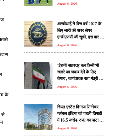
'हाईवोल्टेज मैच'
August 6, 2026
ाज
आरबीआई ने वित्त वर्ष 2027 के
लिए जारी की अपर लेयर
एनबीएफसी की सूची, इस बार 17
जताते
कंपनियां शामिल, टाटा संस पर
August 6, 2026
यथास्थिति बरकरार
त खास
'ईरानी सशस्त्र बल किसी भी
खतरे का जवाब देने के लिए
न
तैयार', कार्यवाहक रक्षा मंत्री की
चेतावनी
August 6, 2026
ोच के
रियल एस्टेट दिग्गज सिग्नेचर
ग्लोबल इंडिया को पहली तिमाही
 से
में 16.5 करोड़ रुपए का घाटा,
हम
रेवेन्यू भी घटा
August 6, 2026