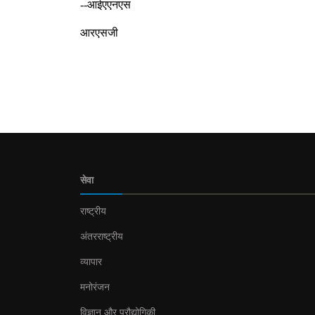
--आईएएनएस
आरएसजी
सेवा
राष्ट्रीय
अंतरराष्ट्रीय
व्यापार
मनोरंजन
विज्ञान और प्रौद्योगिकी