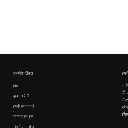
उपयोगी लिंक्स
हमसे
आईए
होम
डी 5
हमारे बारे में
सेक्
हमसे संपर्क करें
फोन
ईमे
उपयोग की शर्तें
गोपनीयता नीति