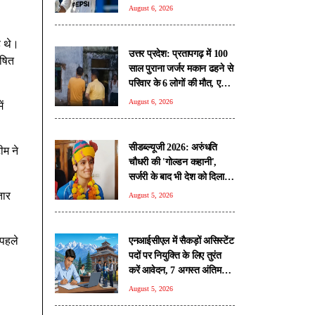
थमा हार का सिलसिला
August 6, 2026
े थे।
उत्तर प्रदेश: प्रतापगढ़ में 100
ोषित
साल पुराना जर्जर मकान ढहने से
परिवार के 6 लोगों की मौत, एक
युवक जिंदा बचा
August 6, 2026
ं
सीडब्ल्यूजी 2026: अरुंधति
ीम ने
चौधरी की 'गोल्डन कहानी',
सर्जरी के बाद भी देश को दिलाया
मेडल
तार
August 5, 2026
 पहले
एनआईसीएल में सैकड़ों असिस्टेंट
पदों पर नियुक्ति के लिए तुरंत
करें आवेदन, 7 अगस्त अंतिम
तिथि
August 5, 2026