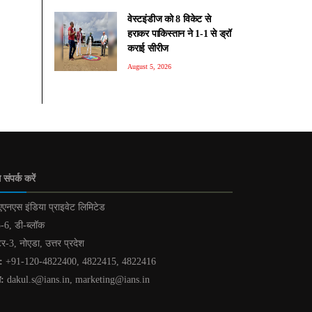
वेस्टइंडीज को 8 विकेट से
हराकर पाकिस्तान ने 1-1 से ड्रॉ
कराई सीरीज
August 5, 2026
 संपर्क करें
एनएस इंडिया प्राइवेट लिमिटेड
-6, डी-ब्लॉक
टर-3, नोएडा, उत्तर प्रदेश
:
+91-120-4822400, 4822415, 4822416
ल:
dakul.s@ians.in, marketing@ians.in