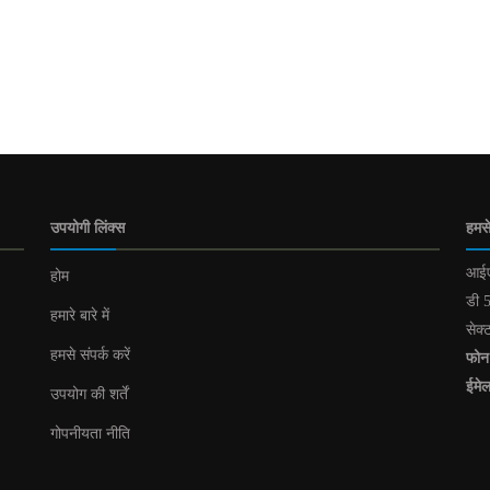
उपयोगी लिंक्स
हमसे
आईए
होम
डी 5
हमारे बारे में
सेक्
हमसे संपर्क करें
फोन
ईमे
उपयोग की शर्तें
गोपनीयता नीति