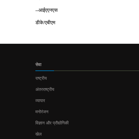
--आईएएनएस
डीके/एबीएम
सेवा
राष्ट्रीय
अंतरराष्ट्रीय
व्यापार
मनोरंजन
विज्ञान और प्रौद्योगिकी
खेल