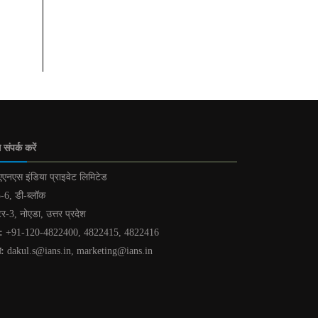
 संपर्क करें
एनएस इंडिया प्राइवेट लिमिटेड
-6, डी-ब्लॉक
टर-3, नोएडा, उत्तर प्रदेश
:
+91-120-4822400, 4822415, 4822416
ल:
dakul.s@ians.in, marketing@ians.in