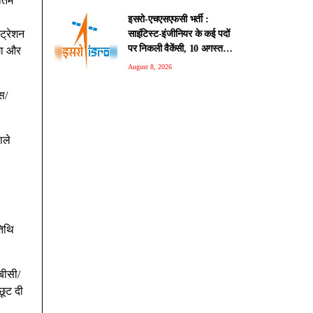
ंतिम
इसरो-एचएसएफसी भर्ती :
ट्रेशन
साइंटिस्ट-इंजीनियर के कई पदों
पर निकली वैकेंसी, 10 अगस्त से
गा और
आवेदन प्रक्रिया शुरू
August 8, 2026
स/
ाले
तिथि
बीसी/
छूट दी