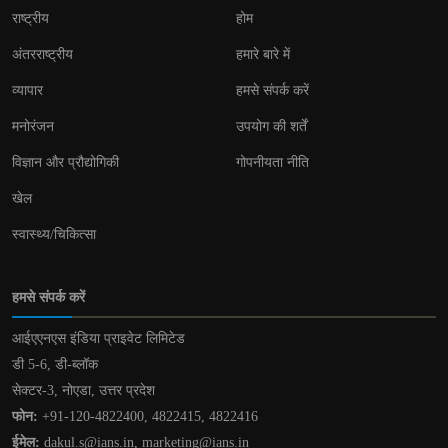
राष्ट्रीय
होम
अंतरराष्ट्रीय
हमारे बारे में
व्यापार
हमसे संपर्क करें
मनोरंजन
उपयोग की शर्तें
विज्ञान और प्रौद्योगिकी
गोपनीयता नीति
खेल
स्वास्थ्य/चिकित्सा
हमसे संपर्क करें
आईएएनएस इंडिया प्राइवेट लिमिटेड
डी 5-6, डी-ब्लॉक
सेक्टर-3, नोएडा, उत्तर प्रदेश
फोन:
+91-120-4822400, 4822415, 4822416
ईमेल:
dakul.s@ians.in, marketing@ians.in