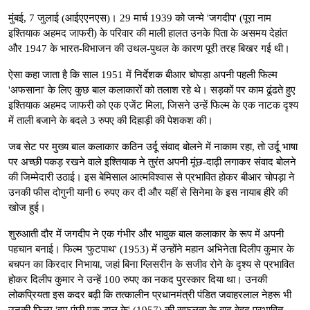
मुंबई, 7 जुलाई (आईएएनएस)। 29 मार्च 1939 को जन्मे 'जगदीप' (पूरा नाम
इश्तियाक अहमद जाफरी) के परिवार की माली हालत उनके पिता के असमय देहांत
और 1947 के भारत-विभाजन की उथल-पुथल के कारण पूरी तरह बिखर गई थी।
ऐसा कहा जाता है कि साल 1951 में निर्देशक बीआर चोपड़ा अपनी पहली फिल्म
'अफसाना' के लिए कुछ बाल कलाकारों को तलाश रहे थे। सड़कों पर काम ढूंढते हुए
इश्तियाक अहमद जाफरी को एक एजेंट मिला, जिसने उन्हें फिल्म के एक नाटक दृश्य
में ताली बजाने के बदले 3 रुपए की दिहाड़ी की पेशकश की।
जब सेट पर मुख्य बाल कलाकार कठिन उर्दू संवाद बोलने में नाकाम रहा, तो उर्दू भाषा
पर अच्छी पकड़ रखने वाले इश्तियाक ने तुरंत अपनी मूंछ-दाढ़ी लगाकर संवाद बोलने
की जिम्मेदारी उठाई। इस बेमिसाल आत्मविश्वास से प्रभावित होकर बीआर चोपड़ा ने
उनकी फीस दोगुनी यानी 6 रुपए कर दी और यहीं से सिनेमा के इस नायाब हीरे की
खोज हुई।
शुरुआती दौर में जगदीप ने एक गंभीर और भावुक बाल कलाकार के रूप में अपनी
पहचान बनाई। फिल्म 'फुटपाथ' (1953) में उन्होंने महान अभिनेता दिलीप कुमार के
बचपन का किरदार निभाया, जहां बिना ग्लिसरीन के सजीव रोने के दृश्य से प्रभावित
होकर दिलीप कुमार ने उन्हें 100 रुपए का नकद पुरस्कार दिया था। उनकी
लोकप्रियता इस कदर बढ़ी कि तत्कालीन प्रधानमंत्री पंडित जवाहरलाल नेहरू भी
उनकी फिल्म 'हम पंछी एक डाल के' (1957) की सफलता के बाद बेहद प्रभावित