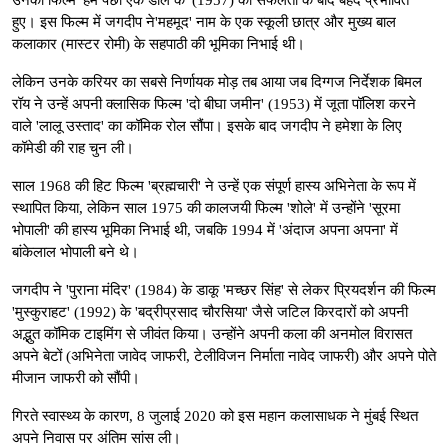
हुए। इस फिल्म में जगदीप ने'महमूद' नाम के एक स्कूली छात्र और मुख्य बाल
कलाकार (मास्टर रोमी) के सहपाठी की भूमिका निभाई थी।
लेकिन उनके करियर का सबसे निर्णायक मोड़ तब आया जब दिग्गज निर्देशक बिमल
रॉय ने उन्हें अपनी क्लासिक फिल्म 'दो बीघा जमीन' (1953) में जूता पॉलिश करने
वाले 'लालू उस्ताद' का कॉमिक रोल सौंपा। इसके बाद जगदीप ने हमेशा के लिए
कॉमेडी की राह चुन ली।
साल 1968 की हिट फिल्म 'ब्रह्मचारी' ने उन्हें एक संपूर्ण हास्य अभिनेता के रूप में
स्थापित किया, लेकिन साल 1975 की कालजयी फिल्म 'शोले' में उन्होंने 'सूरमा
भोपाली' की हास्य भूमिका निभाई थी, जबकि 1994 में 'अंदाज अपना अपना' में
बांकेलाल भोपाली बने थे।
जगदीप ने 'पुराना मंदिर' (1984) के डाकू 'मच्छर सिंह' से लेकर प्रियदर्शन की फिल्म
'मुस्कुराहट' (1992) के 'बद्रीप्रसाद चौरसिया' जैसे जटिल किरदारों को अपनी
अद्भुत कॉमिक टाइमिंग से जीवंत किया। उन्होंने अपनी कला की अनमोल विरासत
अपने बेटों (अभिनेता जावेद जाफरी, टेलीविजन निर्माता नावेद जाफरी) और अपने पोते
मीजान जाफरी को सौंपी।
गिरते स्वास्थ्य के कारण, 8 जुलाई 2020 को इस महान कलासाधक ने मुंबई स्थित
अपने निवास पर अंतिम सांस ली।