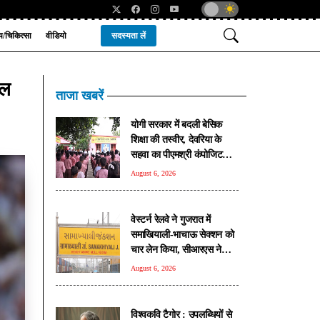
्य/चिकित्सा
वीडियो
सदस्यता लें
नल
ताजा खबरें
योगी सरकार में बदली बेसिक
शिक्षा की तस्वीर, देवरिया के
सहवा का पीएमश्री कंपोजिट
विद्यालय बना प्रदेश का मॉडल
August 6, 2026
स्कूल
वेस्टर्न रेलवे ने गुजरात में
समाखियाली-भाचाऊ सेक्शन को
चार लेन किया, सीआरएस ने
किया निरीक्षण
August 6, 2026
विश्वकवि टैगोर : उपलब्धियों से