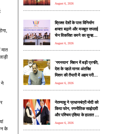
होगी आवेदन प्रक्रिया
August 6, 2026
ड
ब्रिक्स देशों के पास विनिर्माण
क्षमता बढ़ाने और मजबूत सप्लाई
होगा,
चेन विकसित करने का सुनहरा
अवसर: पीयूष गोयल
August 6, 2026
ं मात
लाड़ी
'गगनयान' मिशन में बड़ी प्रगति,
देश के पहले मानव अंतरिक्ष
मिशन की तैयारी में अहम परीक्षण
पूरे: डॉ. जितेंद्र सिंह
 ने
August 6, 2026
और
नेतन्याहू ने प्रधानमंत्री मोदी को
क‍िया फोन, रणनीतिक साझेदारी
और पश्चिम एशिया के हालात पर
हुई चर्चा
ां
August 6, 2026
डन के