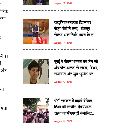
किए हस्ताक्षर
र
August 7, 2026
रीरिक
किया
राष्ट्रीय हथकरघा दिवस पर
पीएम मोदी ने कहा, 'हैंडलूम
सेक्टर आत्मनिर्भर भारत के सपने
क
को साकार करने का अहम स्तंभ'
August 7, 2026
में एक
मुंबई में मोहन भागवत का जेन-जी
ी
और जेन-अल्फा से संवाद: शिक्षा,
त और
राजनीति और युवा भूमिका पर
खुलकर हुई चर्चा
August 6, 2026
खता
योगी सरकार में बदली बेसिक
शिक्षा की तस्वीर, देवरिया के
न्यता
सहवा का पीएमश्री कंपोजिट
विद्यालय बना प्रदेश का मॉडल
August 6, 2026
स्कूल