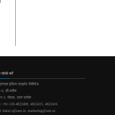
े
 संपर्क करें
एनएस इंडिया प्राइवेट लिमिटेड
-6, डी-ब्लॉक
टर-3, नोएडा, उत्तर प्रदेश
:
+91-120-4822400, 4822415, 4822416
ल:
dakul.s@ians.in, marketing@ians.in