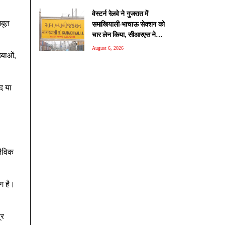
वेस्टर्न रेलवे ने गुजरात में
जबूत
समाखियाली-भाचाऊ सेक्शन को
चार लेन किया, सीआरएस ने
किया निरीक्षण
August 6, 2026
्याओं,
द या
जैविक
ग है।
्र