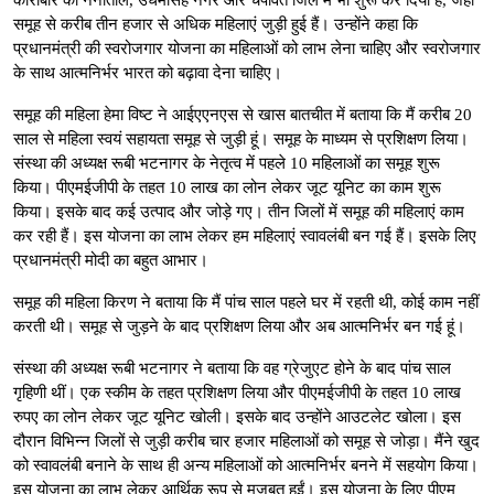
समूह से करीब तीन हजार से अधिक महिलाएं जुड़ी हुई हैं। उन्होंने कहा कि
प्रधानमंत्री की स्वरोजगार योजना का महिलाओं को लाभ लेना चाहिए और स्वरोजगार
के साथ आत्मनिर्भर भारत को बढ़ावा देना चाहिए।
समूह की महिला हेमा विष्‍ट ने आईएएनएस से खास बातचीत में बताया कि मैं करीब 20
साल से महिला स्वयं सहायता समूह से जुड़ी हूं। समूह के माध्‍यम से प्रशिक्षण लिया।
संस्‍था की अध्‍यक्ष रूबी भटनागर के नेतृत्‍व में पहले 10 महिलाओं का समूह शुरू
किया। पीएमईजीपी के तहत 10 लाख का लोन लेकर जूट यूनिट का काम शुरू
किया। इसके बाद कई उत्‍पाद और जोड़े गए। तीन जिलों में समूह की महिलाएं काम
कर रही हैं। इस योजना का लाभ लेकर हम महिलाएं स्‍वावलंबी बन गई हैं। इसके लिए
प्रधानमंत्री मोदी का बहुत आभार।
समूह की महिला किरण ने बताया कि मैं पांच साल पहले घर में रहती थी, कोई काम नहीं
करती थी। समूह से जुड़ने के बाद प्रशिक्षण लिया और अब आत्‍मनिर्भर बन गई हूं।
संस्‍था की अध्‍यक्ष रूबी भटनागर ने बताया कि वह ग्रेजुएट होने के बाद पांच साल
गृहिणी थीं। एक स्‍कीम के तहत प्रशिक्षण लिया और पीएमईजीपी के तहत 10 लाख
रुपए का लोन लेकर जूट यूनिट खोली। इसके बाद उन्होंने आउटलेट खोला। इस
दौरान विभिन्‍न जिलों से जुड़ी करीब चार हजार महिलाओं को समूह से जोड़ा। मैंने खुद
को स्‍वावलंबी बनाने के साथ ही अन्‍य महिलाओं को आत्‍मनिर्भर बनने में सहयोग किया।
इस योजना का लाभ लेकर आर्थिक रूप से मजबूत हुईं। इस योजना के लिए पीएम