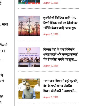
े
August 6, 2026
एनटीपीसी लिमिटेड भर्ती: 135
डिप्टी मैनेजर पदों पर वैकेंसी का
, माना
नोटिफिकेशन जारी, जल्द शुरू
होगी आवेदन प्रक्रिया
August 6, 2026
ीज में
ब्रिक्स देशों के पास विनिर्माण
होगा।
क्षमता बढ़ाने और मजबूत सप्लाई
चेन विकसित करने का सुनहरा
गा।
अवसर: पीयूष गोयल
August 6, 2026
ौथे
सबसे
'गगनयान' मिशन में बड़ी प्रगति,
देश के पहले मानव अंतरिक्ष
मिशन की तैयारी में अहम परीक्षण
पूरे: डॉ. जितेंद्र सिंह
 वह
August 6, 2026
र