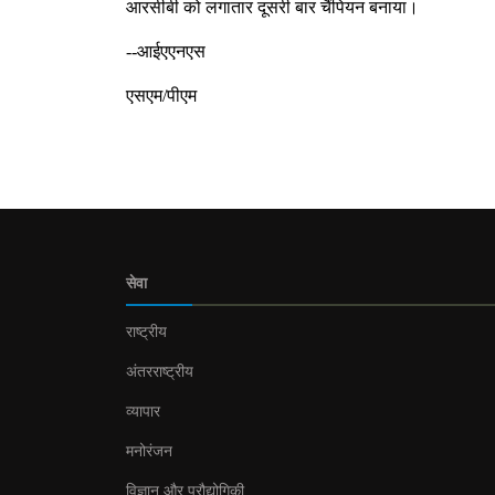
आरसीबी को लगातार दूसरी बार चैंपियन बनाया।
--आईएएनएस
एसएम/पीएम
सेवा
राष्ट्रीय
अंतरराष्ट्रीय
व्यापार
मनोरंजन
विज्ञान और प्रौद्योगिकी