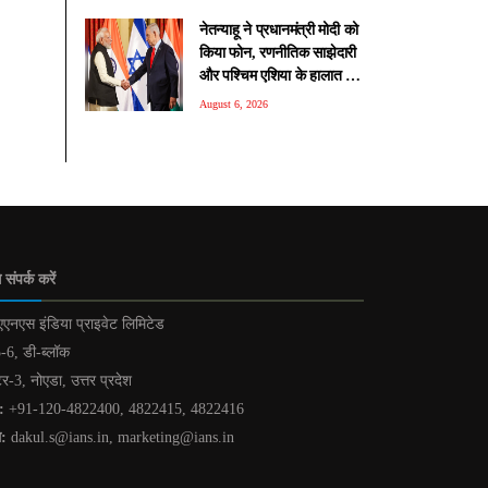
नेतन्याहू ने प्रधानमंत्री मोदी को
क‍िया फोन, रणनीतिक साझेदारी
और पश्चिम एशिया के हालात पर
हुई चर्चा
August 6, 2026
 संपर्क करें
एनएस इंडिया प्राइवेट लिमिटेड
-6, डी-ब्लॉक
टर-3, नोएडा, उत्तर प्रदेश
:
+91-120-4822400, 4822415, 4822416
ल:
dakul.s@ians.in, marketing@ians.in