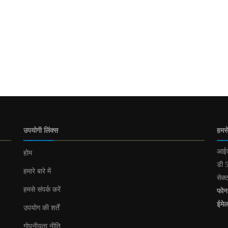
उपयोगी लिंक्स
हमसे
आईए
होम
डी 5
हमारे बारे में
सेक्
हमसे संपर्क करें
फोन
ईमे
उपयोग की शर्तें
गोपनीयता नीति