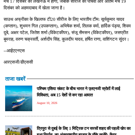
मैच 17 दिसंबर को लखनऊ में होगा, जबकि सीरीज का पांचवां और अंतिम मैच 19
दिसंबर को अहमदाबाद में खेला जाना है।
साउथ अफ्रीका के खिलाफ टी20 सीरीज के लिए भारतीय टीम: सूर्यकुमार यादव
(कप्तान), शुभमन गिल (उपकप्तान), अभिषेक शर्मा, तिलक वर्मा, हार्दिक पंड्या, शिवम
दुबे, अक्षर पटेल, जितेश शर्मा (विकेटकीपर), संजू सैमसन (विकेटकीपर), जसप्रीत
बुमराह, वरुण चक्रवर्ती, अर्शदीप सिंह, कुलदीप यादव, हर्षित राणा, वाशिंगटन सुंदर।
--आईएएनएस
आरएसजी/डीएससी
ताजा खबरें
पश्चिम एशिया संकट के बीच भारत ने एलएनजी स्रोतों में लाई
विविधता, अब 15 देशों से कर रहा आयात
August 10, 2026
त्रिपुरा से दुबई के लिए 1 मिट्रिक टन सरसों शहद की पहली खेप का
हुआ निर्यात, नए अंतरराष्ट्रीय बाजार के मौके खुलेंगे: केंद्र