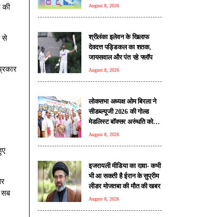
ा की
August 8, 2026
श्रीलंका इलेवन के खिलाफ
 से
देवदत्त पड्डिकल का शतक,
जायसवाल और पंत रहे फ्लॉप
प्रकार
August 8, 2026
लोकसभा अध्यक्ष ओम बिरला ने
सीडब्ल्यूजी 2026 की गोल्ड
मेडलिस्ट बॉक्सर अरुंधति को
किया सम्मानित
August 8, 2026
ुए
इजरायली मीडिया का दावा- कभी
भी आ सकती है ईरान के सुप्रीम
और
लीडर मोजतबा की मौत की खबर
म सब
August 8, 2026