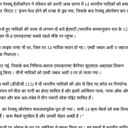
स्क्यू हेलीकॉप्टर ने रविवार को उत्तरी अरब सागर में 14 भारतीय नाविकों को बचाने
 'विराट 1' इंजन फेल होने की वजह से डूब गया, जिसके बाद रेस्क्यू ऑपरेशन कर
फंसे हुए नाविकों की तरफ से लगभग दो बजे ईएसटी (भारतीय समयानुसार रात के 12
ा पी-8 एयरक्राफ्ट सबसे पहले मौके पर पहुंचा।
ें एक लाइफ राफ्ट भी था, जिस पर 14 नाविक सवार हो गए। एमवी जबल अली 9 जहाज ब
र्वक निकाला।
ं पलट गई, जिसके बाद निमित्ज-क्लास एयरक्राफ्ट कैरियर यूएसएस अब्राहम लिंकन
्क्यू किया। तीनों नाविकों को एमवी जबल अली 9 पर ले जाया गया।
 मर्फी (डीडीजी 112) ने भी भारतीय नाविकों की ओर से किए गए कॉल पर रिस्पॉन्ड
ियन वर्ग मील का पानी का क्षेत्र शामिल है और इसमें अरेबियन गल्फ, गल्फ ऑफ ओ
वेज नहर और बाब अल-मंडेब में तीन जरूरी चोक पॉइंट शामिल हैं।
 का रेस्क्यू ऑपरेशन सफलतापूर्वक पूरा हो गया। सभी 14 क्रू मेंबर्स को बचा लिय
 क्रू मेंबर्स सुरक्षित हैं और उनकी सेहत अच्छी है।"
यल जहाजों पर ओमान के तट पर अमेरिका ने हमला किया था। इन हमलों में भारतीय नावि