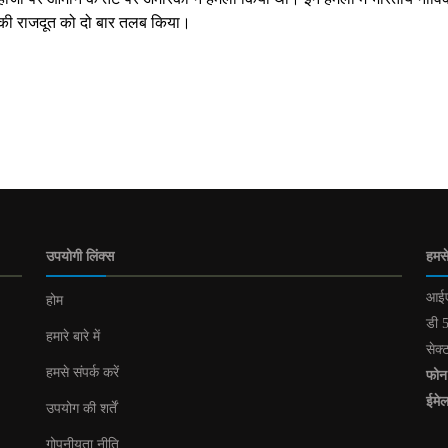
ेरिकी राजदूत को दो बार तलब किया।
उपयोगी लिंक्स
हमसे
आईए
होम
डी 5
हमारे बारे में
सेक्
हमसे संपर्क करें
फोन
ईमे
उपयोग की शर्तें
गोपनीयता नीति