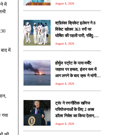
का जवाब
 में
August 8, 2026
 सभी
श्रीलंका क्रिकेट इलेवन ने 8
विकेट खोकर 363 रनों पर
:30
घोषित की पहली पारी, रविंदु-
मदुश्का ने लगाए अर्धशतक
August 8, 2026
ाद में
होर्मुज स्ट्रेट के पास मर्चेंट
जहाज पर हमला, इंजन रूम में
आग लगने के बाद क्रू ने मांगी
मदद
August 8, 2026
मान,
ट्रंप ने रणनीतिक खनिज
परियोजनाओं के लिए 2 अरब
ा गया
डॉलर निवेश का किया ऐलान,
रक्षा सप्लाई चेन मजबूत करने पर
August 8, 2026
जोर
कों की