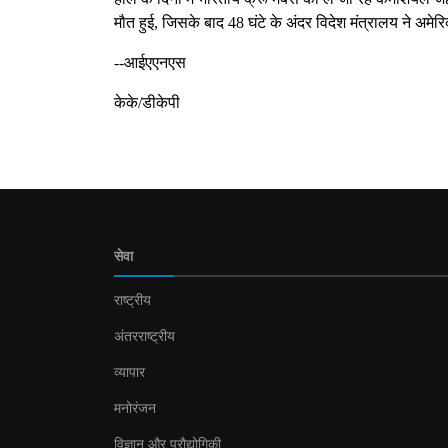
मौत हुई, जिसके बाद 48 घंटे के अंदर विदेश मंत्रालय ने अम
--आईएएनएस
केके/डीकेपी
सेवा
राष्ट्रीय
अंतरराष्ट्रीय
व्यापार
मनोरंजन
विज्ञान और प्रौद्योगिकी