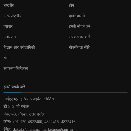
राष्ट्रीय
होम
अंतरराष्ट्रीय
हमारे बारे में
व्यापार
हमसे संपर्क करें
मनोरंजन
उपयोग की शर्तें
विज्ञान और प्रौद्योगिकी
गोपनीयता नीति
खेल
स्वास्थ्य/चिकित्सा
हमसे संपर्क करें
आईएएनएस इंडिया प्राइवेट लिमिटेड
डी 5-6, डी-ब्लॉक
सेक्टर-3, नोएडा, उत्तर प्रदेश
फोन:
+91-120-4822400, 4822415, 4822416
ईमेल:
dakul.s@ians.in, marketing@ians.in